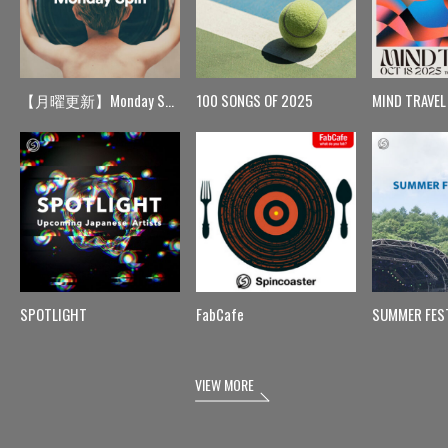
【月曜更新】Monday Spin
100 SONGS OF 2025
MIND TRAVEL
SPOTLIGHT
FabCafe
SUMMER FES
VIEW MORE