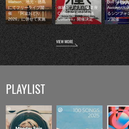
Watson、地元・徳島
Bull Symp
にてフリーライブ開
体験型フェス『集楽座
Awichが
催 『阿波おどり
Collective Sounds &
るシンフォ
2026』に併せて実施
Cultures』開催決定
ブ開催
VIEW MORE
PLAYLIST