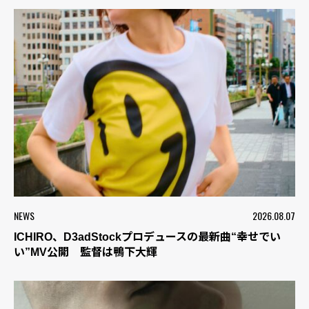
NEWS
2026.08.07
ICHIRO、D3adStockプロデュースの最新曲“幸せでい
い”MV公開 監督は鴨下大輝