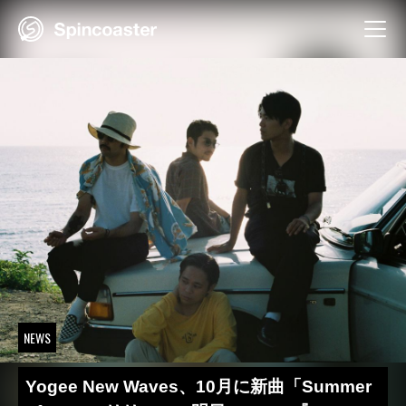
Skip
to
content
NEWS
Yogee New Waves、10月に新曲「Summer