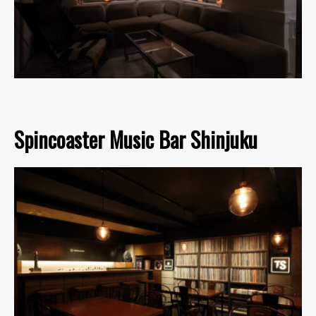
Spincoaster Music Bar Shinjuku