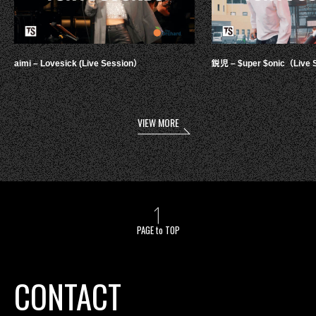
aimi – Lovesick (Live Session）
鋭児 – $uper $onic（Live 
VIEW MORE
PAGE to TOP
CONTACT