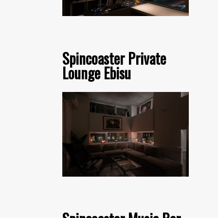
Spincoaster Private
Lounge Ebisu