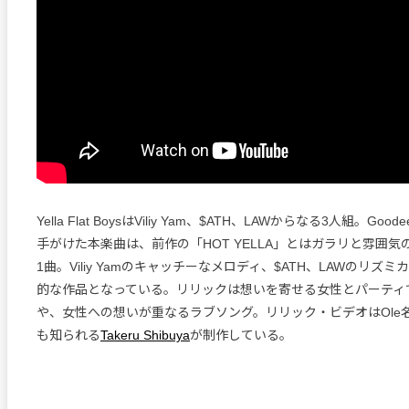
Yella Flat BoysはViliy Yam、$ATH、LAWからなる3人組。G
手がけた本楽曲は、前作の「HOT YELLA」とはガラリと雰囲
1曲。Viliy Yamのキャッチーなメロディ、$ATH、LAWのリズ
的な作品となっている。リリックは想いを寄せる女性とパーティ
や、女性への想いが重なるラブソング。リリック・ビデオはOle
も知られる
Takeru Shibuya
が制作している。