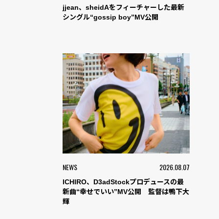
jjean、sheidAをフィーチャーした最新
シングル“gossip boy”MV公開
NEWS
2026.08.07
ICHIRO、D3adStockプロデュースの最
新曲“幸せでいい”MV公開 監督は鴨下大
輝