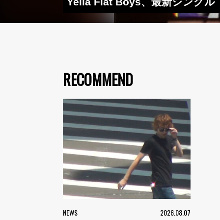
Yella Flat Boys、最新シン
RECOMMEND
NEWS
2026.08.07