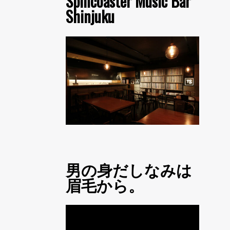
Spincoaster Music Bar
Shinjuku
男の身だしなみは
眉毛から。