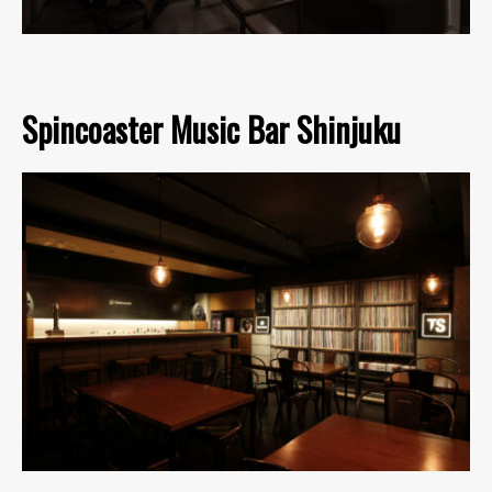
Spincoaster Music Bar Shinjuku