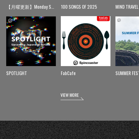
【月曜更新】Monday Spin
100 SONGS OF 2025
MIND TRAVEL
SPOTLIGHT
FabCafe
SUMMER FES
VIEW MORE