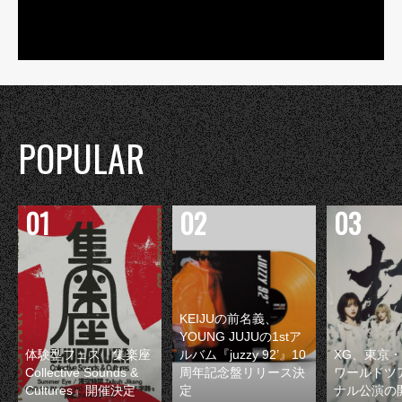
POPULAR
KEIJUの前名義、
YOUNG JUJUの1stア
体験型フェス『集楽座
ルバム『juzzy 92’』10
XG、東京
Collective Sounds &
周年記念盤リリース決
ワールドツ
Cultures』開催決定
定
ナル公演の