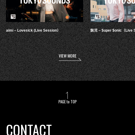
aimi – Lovesick (Live Session）
鋭児 – $uper $onic（Live 
VIEW MORE
PAGE to TOP
CONTACT