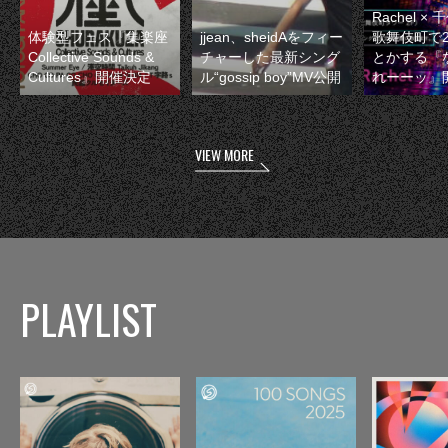
Rachel 
体験型フェス『集楽座
jjean、sheidAをフィー
歌舞伎町で
Collective Sounds &
チャーした最新シング
とかする『
Cultures』開催決定
ル“gossip boy”MV公開
れーーッ』
VIEW MORE
PLAYLIST