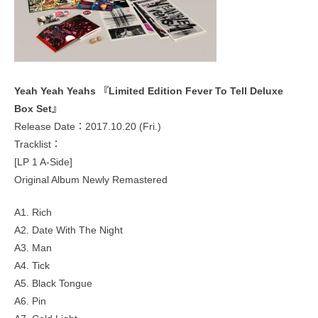
Yeah Yeah Yeahs 『Limited Edition Fever To Tell Deluxe
Box Set』
Release Date：2017.10.20 (Fri.)
Tracklist：
[LP 1 A-Side]
Original Album Newly Remastered
A1. Rich
A2. Date With The Night
A3. Man
A4. Tick
A5. Black Tongue
A6. Pin