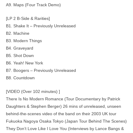
A9. Maps (Four Track Demo)
[LP 2 B-Side & Rarities]
B1. Shake It – Previously Unreleased
B2. Machine
B3. Modern Things
B4. Graveyard
B5. Shot Down
B6. Yeah! New York
B7. Boogers – Previously Unreleased
B8. Countdown
[VIDEO (Over 102 minutes) ]
There Is No Modern Romance (Tour Documentary by Patrick
Daughters & Stephen Berger) 26 mins of unreleased, unseen
behind-the-scenes video of the band on their 2003 UK tour
Fukuoka Nagoya Osaka Tokyo (Japan Tour Behind The Scenes)
They Don’t Love Like I Love You (Interviews by Lance Bangs &