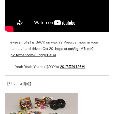
#FeverToTell
is BACK on wax ?? Preorder now, in your
hands / hard drives Oct 20.
https://t.co/AIgoM7smt0
pic.twitter.com/8EqqgPEaOa
— Yeah Yeah Yeahs (@YYYs)
2017年9月26日
【リリース情報】