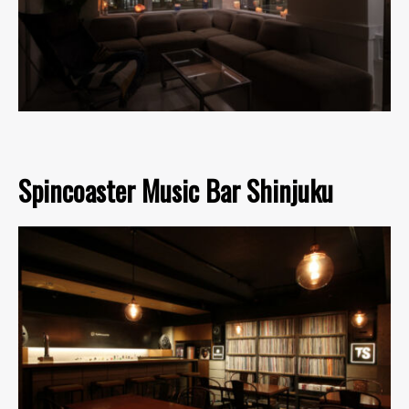
Spincoaster Music Bar Shinjuku