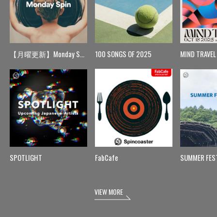
【月曜更新】Monday Spin
100 SONGS OF 2025
MIND TRAVEL
SPOTLIGHT
FabCafe
SUMMER FES
VIEW MORE