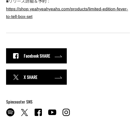
■リリース詳細＆予約：
https://shop.yeahyeahyeahs.com/products/limited-edition-fever-
to-tell-box-set
Facebook SHARE
X SHARE
Spincoaster SNS