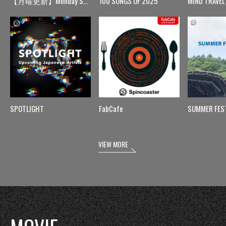
【月曜更新】Monday Spin
100 SONGS OF 2025
MIND TRAVEL
SPOTLIGHT
FabCafe
SUMMER FES
VIEW MORE