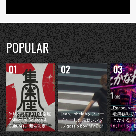
POPULAR
Rachel 
体験型フェス『集楽座
jjean、sheidAをフィー
歌舞伎町で
Collective Sounds &
チャーした最新シング
とかする『
Cultures』開催決定
ル“gossip boy”MV公開
れーーッ』