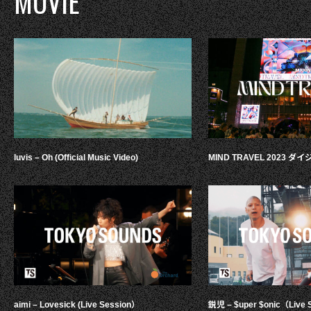
MOVIE
luvis – Oh (Official Music Video)
MIND TRAVEL 2023 
aimi – Lovesick (Live Session）
鋭児 – $uper $onic（Live 