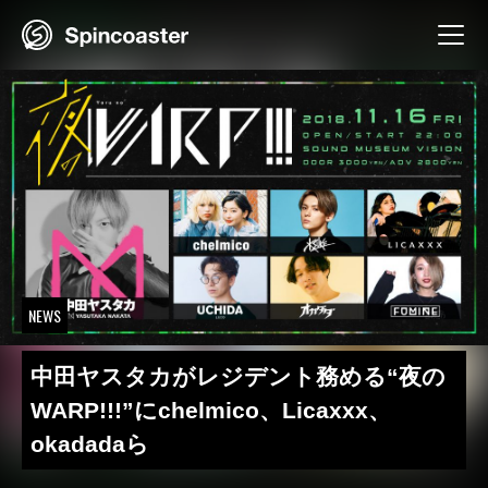
Skip
to
content
NEWS
中田ヤスタカがレジデント務める“夜の
WARP!!!”にchelmico、Licaxxx、
okadadaら