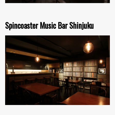
Spincoaster Music Bar Shinjuku