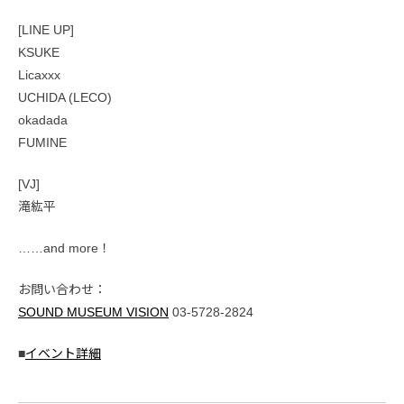
[LINE UP]
KSUKE
Licaxxx
UCHIDA (LECO)
okadada
FUMINE
[VJ]
滝紘平
……and more！
お問い合わせ：
SOUND MUSEUM VISION
03-5728-2824
■
イベント詳細