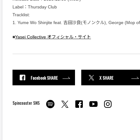
Label：Thursday Club
Tracklist:
1. Yume Wo Shinjite feat. 吉田沙良(モノンクル), George (Mop of
■
Yasei Collective オフィシャル・サイト
Facebook SHARE
X SHARE
Spincoaster SNS