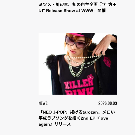
ミツメ・川辺素、初の自主企画『“行方不
明” Release Show at WWW』開催
NEWS
2026.08.09
「NEO J-POP」掲げるtarozan、メロい
平成ラブソングを描く2nd EP『love
again』リリース