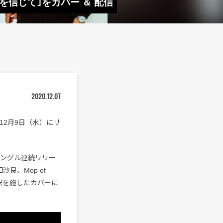
明｢夢を信じて｣をカバー ＆ 配信
2020.12.07
を12月9日（水）にリ
配信シングル連続リリー
良、Mop of
の新解釈を施したカバーに