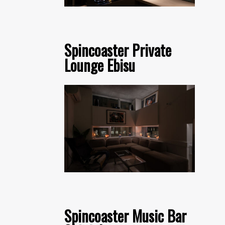
Spincoaster Private
Lounge Ebisu
Spincoaster Music Bar