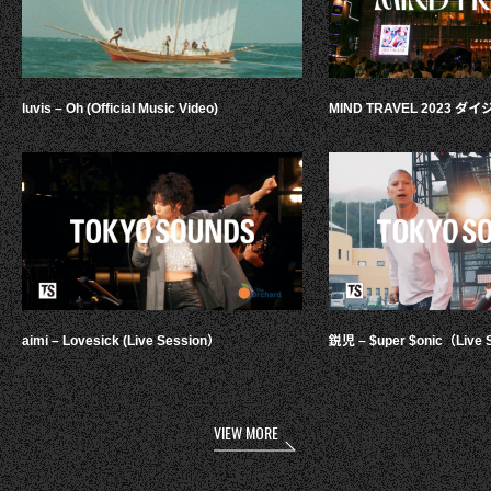
luvis – Oh (Official Music Video)
MIND TRAVEL 2023 
aimi – Lovesick (Live Session）
鋭児 – $uper $onic（Live 
VIEW MORE