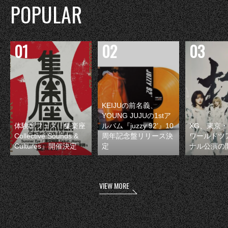
POPULAR
KEIJUの前名義、
YOUNG JUJUの1stア
体験型フェス『集楽座
ルバム『juzzy 92’』10
XG、東京
Collective Sounds &
周年記念盤リリース決
ワールドツ
Cultures』開催決定
定
ナル公演の
VIEW MORE