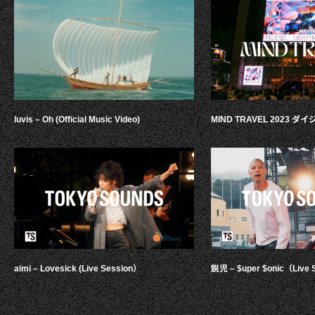
luvis – Oh (Official Music Video)
MIND TRAVEL 2023 
aimi – Lovesick (Live Session）
鋭児 – $uper $onic（Live 