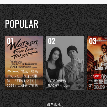
POPULAR
Watson、地元・徳島
にてフリーライブ開
Tohjiのラ
催 『阿波おどり
INTERVIEW ｜
YouTube
2026』に併せて実施
RACH? × idom
定
VIEW MORE