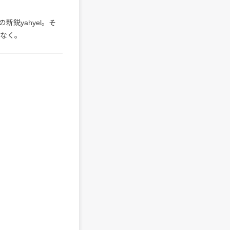
鋭yahyel。そ
しなく。