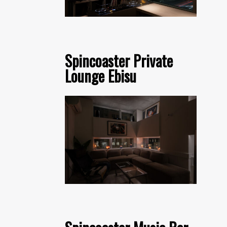
Spincoaster Private
Lounge Ebisu