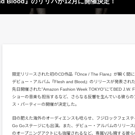
 and Blood』のリリパが12月に開催決定！
限定リリースされた初のCD作品『Once / The Flare』が瞬く
デビュー・アルバム『Flesh and Blood』のリリースが発表されたy
先日開催された”Amazon Fashion Week TOKYO”にてBED J.
ショーの音楽も担当するなど、さらなる反響を生んでいる彼らの
ス・パーティーの開催が決定した。
目の肥えた海外のオーディエンスも唸らせ、フジロックフェスティバル
Go Goステージにも出演。また、デビュー・アルバムのリリース前な
のオープニングアクトにも抜擢されるなど、専属VJも擁する彼