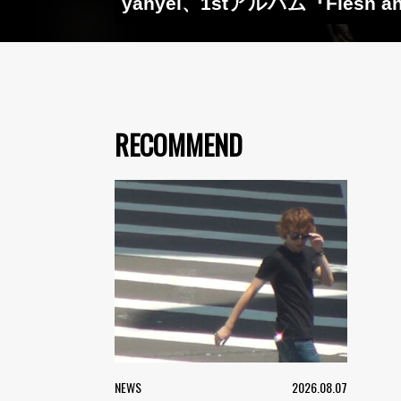
yahyel、1stアルバム『Flesh
RECOMMEND
NEWS
2026.08.07