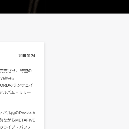
2016.10.24
間に完売させ、待望の
ahyel。
W. FORDのランウェイ
アルバム・リリー
内のRookie A
がらMETAFIVE
らのライブ・パフォ