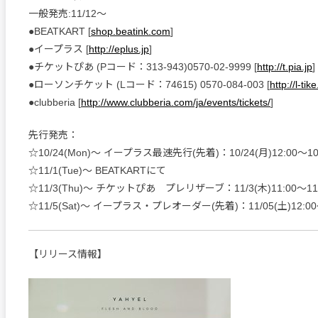
一般発売:11/12～
●BEATKART [
shop.beatink.com
]
●イープラス [
http://eplus.jp
]
●チケットぴあ (Pコード：313-943)0570-02-9999 [
http://t.pia.jp
]
●ローソンチケット (Lコード：74615) 0570-084-003 [
http://l-ti
●clubberia [
http://www.clubberia.com/ja/events/tickets/
]
先行発売：
☆10/24(Mon)～ イープラス最速先行(先着)：10/24(月)12:00～10/3
☆11/1(Tue)～ BEATKARTにて
☆11/3(Thu)～ チケットぴあ プレリザーブ：11/3(木)11:00～11/7
☆11/5(Sat)～ イープラス・プレオーダー(先着)：11/05(土)12:00～1
【リリース情報】