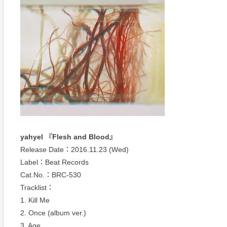
yahyel 『Flesh and Blood』
Release Date：2016.11.23 (Wed)
Label：Beat Records
Cat.No.：BRC-530
Tracklist：
1. Kill Me
2. Once (album ver.)
3. Age