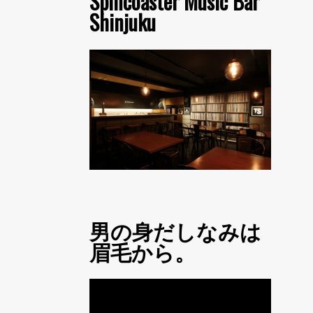
Spincoaster Music Bar
Shinjuku
男の身だしなみは
眉毛から。