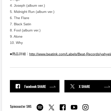
4. Joseph (album ver.)
5. Midnight Run (album ver.)
6. The Flare
7. Black Satin
8. Fool (album ver.)
9. Alone
10. Why
■商品詳細：
http://www.beatink.com/Labels/Beat-Records/yahye
Facebook SHARE
X SHARE
Spincoaster SNS