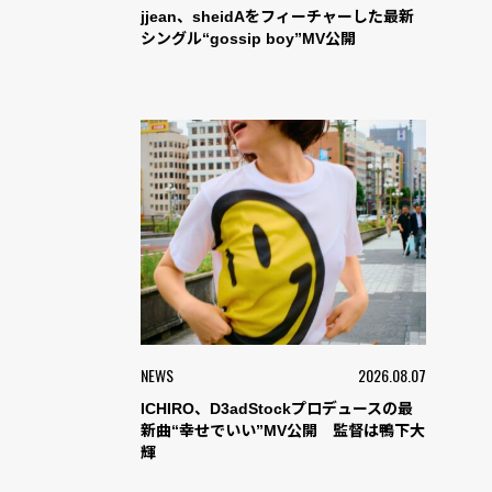
jjean、sheidAをフィーチャーした最新
シングル“gossip boy”MV公開
NEWS
2026.08.07
ICHIRO、D3adStockプロデュースの最
新曲“幸せでいい”MV公開 監督は鴨下大
輝