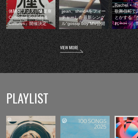
Rachel 
体験型フェス『集楽座
jjean、sheidAをフィー
歌舞伎町で
Collective Sounds &
チャーした最新シング
とかする『
Cultures』開催決定
ル“gossip boy”MV公開
れーーッ』
VIEW MORE
PLAYLIST