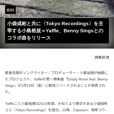
NEWS
小袋成彬と共に〈Tokyo Recordings〉を主
宰する小島裕規＝Yaffle、Benny Singsとの
コラボ曲をリリース
2018.01.19
新進気鋭のソングライター／プロデューサー・小島裕規が始動し
たプロジェクト、Yaffleの第一弾楽曲「Empty Room feat. Benny
Sings」が1月19日（金）に配信リリースされることが発表され
た。
Yaffleこと小島裕規は2014年頃、かねてより親交のある小袋成彬
らと〈Tokyo Recordings〉を設立。以降、Capeson、柴咲コウ、