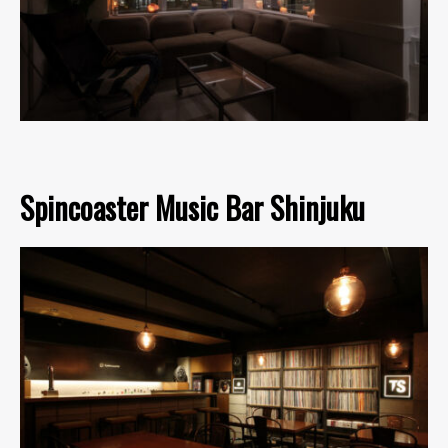
Spincoaster Music Bar Shinjuku