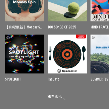
【月曜更新】Monday Spin
100 SONGS OF 2025
MIND TRAVEL
SPOTLIGHT
FabCafe
SUMMER FES
VIEW MORE