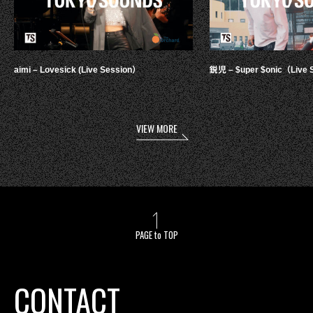
aimi – Lovesick (Live Session）
鋭児 – $uper $onic（Live 
VIEW MORE
PAGE to TOP
CONTACT