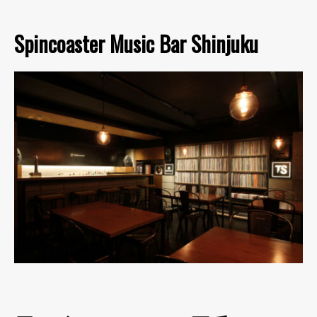
Spincoaster Music Bar Shinjuku