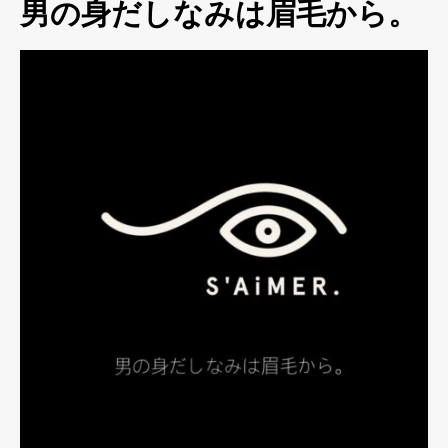
男の身だしなみは眉毛から。