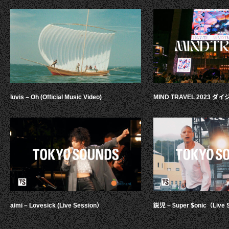
luvis – Oh (Official Music Video)
MIND TRAVEL 2023 
aimi – Lovesick (Live Session）
鋭児 – $uper $onic（Live 