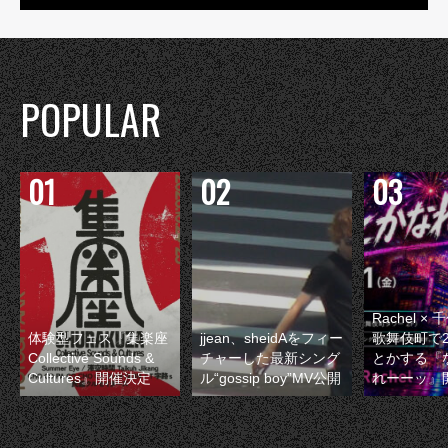
POPULAR
Rachel 
体験型フェス『集楽座
jjean、sheidAをフィー
歌舞伎町で
Collective Sounds &
チャーした最新シング
とかする『
Cultures』開催決定
ル“gossip boy”MV公開
れーーッ』