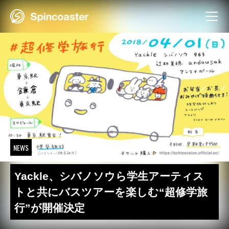
Skip
to
content
NEWS
Yackle、シバノソウら学生アーティス
トと共にバスツアーを楽しむ“超修学旅
行”が開催決定