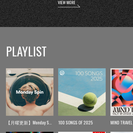
VIEW MORE
PLAYLIST
【月曜更新】Monday Spin
100 SONGS OF 2025
MIND TRAVEL