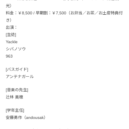
光）
料金：￥8,500 / 早期割：￥7,500（お弁当／お茶／お土産特典付
き）
出演：
[生徒]
Yackle
シバノソウ
963
[バスガイド]
アンテナガール
[音楽の先生]
辻林 美穂
[学年主任]
安藤勇作（andousak）