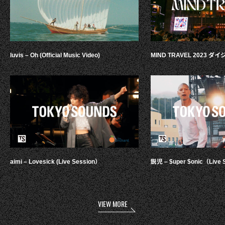
luvis – Oh (Official Music Video)
MIND TRAVEL 2023 
aimi – Lovesick (Live Session）
鋭児 – $uper $onic（Live 
VIEW MORE