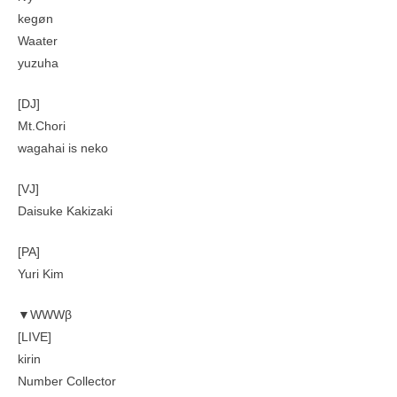
kegøn
Waater
yuzuha
[DJ]
Mt.Chori
wagahai is neko
[VJ]
Daisuke Kakizaki
[PA]
Yuri Kim
▼WWWβ
[LIVE]
kirin
Number Collector