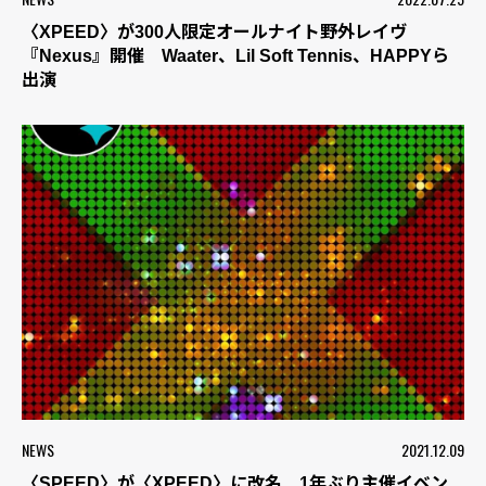
〈XPEED〉が300人限定オールナイト野外レイヴ
『Nexus』開催 Waater、Lil Soft Tennis、HAPPYら
出演
NEWS
2021.12.09
〈SPEED〉が〈XPEED〉に改名 1年ぶり主催イベン