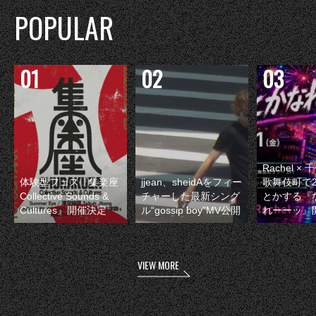
POPULAR
Rachel 
体験型フェス『集楽座
jjean、sheidAをフィー
歌舞伎町で
Collective Sounds &
チャーした最新シング
とかする『
Cultures』開催決定
ル“gossip boy”MV公開
れーーッ』
VIEW MORE