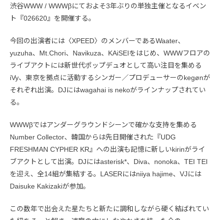
渋谷WWW / WWWβにておよそ3年ぶりの単独主催となるイベン
ト『026620』を開催する。
今回の出演者には〈XPEED〉のメンバーであるWaater、
yuzuha、Mt.Chori、Navikuza、KAiSEIをはじめ、WWWフロアの
ライブアクトには新世代ポップデュオとして高い注目を集める
iVy、東京を拠点に活動するシンガー／プロデューサーのkegønが
それぞれ出演。DJにはwagahai is nekoがラインナップされてい
る。
WWWβではアンダーグラウンドシーンで確かな支持を集める
Number Collector、韓国からは先日開催された『UDG
FRESHMAN CYPHER KR』への出演も記憶に新しいkirinがライ
ブアクトとして出演。DJにはasterisk*、Diva、nonoka、TEI TEI
を迎え、全14組が集結する。LASERにはniiya hajime、VJには
Daisuke Kakizakiが参加。
この数年で出会えた星たちと新たに調和しながら硬く結ばれてい