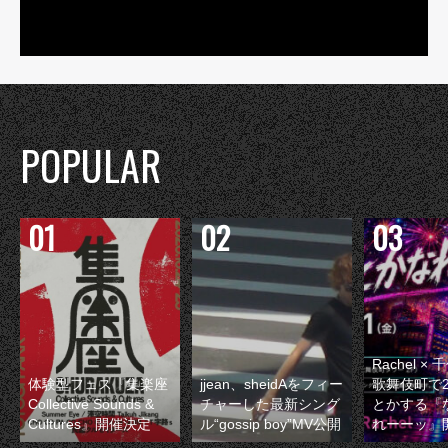
POPULAR
Rachel 
体験型フェス『集楽座
jjean、sheidAをフィー
歌舞伎町で
Collective Sounds &
チャーした最新シング
とかする『
Cultures』開催決定
ル“gossip boy”MV公開
れーーッ』