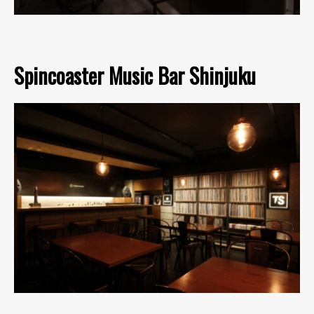
Spincoaster Music Bar Shinjuku