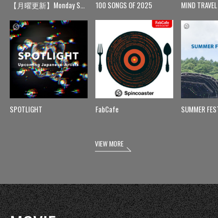
【月曜更新】Monday Spin
100 SONGS OF 2025
MIND TRAVEL
SPOTLIGHT
FabCafe
SUMMER FES
VIEW MORE