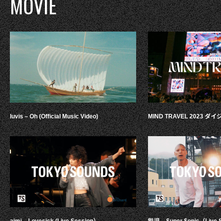
MOVIE
luvis – Oh (Official Music Video)
MIND TRAVEL 2023 
aimi – Lovesick (Live Session）
鋭児 – $uper $onic（Live 