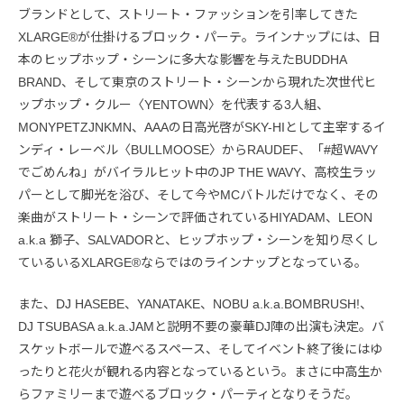
ブランドとして、ストリート・ファッションを引率してきた
XLARGE®が仕掛けるブロック・パーテ。ラインナップには、日
本のヒップホップ・シーンに多大な影響を与えたBUDDHA
BRAND、そして東京のストリート・シーンから現れた次世代ヒ
ップホップ・クルー〈YENTOWN〉を代表する3人組、
MONYPETZJNKMN、AAAの日高光啓がSKY-HIとして主宰するイ
ンディ・レーベル〈BULLMOOSE〉からRAUDEF、「#超WAVY
でごめんね」がバイラルヒット中のJP THE WAVY、高校生ラッ
パーとして脚光を浴び、そして今やMCバトルだけでなく、その
楽曲がストリート・シーンで評価されているHIYADAM、LEON
a.k.a 獅子、SALVADORと、ヒップホップ・シーンを知り尽くし
ているいるXLARGE®ならではのラインナップとなっている。
また、DJ HASEBE、YANATAKE、NOBU a.k.a.BOMBRUSH!、
DJ TSUBASA a.k.a.JAMと説明不要の豪華DJ陣の出演も決定。バ
スケットボールで遊べるスペース、そしてイベント終了後にはゆ
ったりと花火が観れる内容となっているという。まさに中高生か
らファミリーまで遊べるブロック・パーティとなりそうだ。