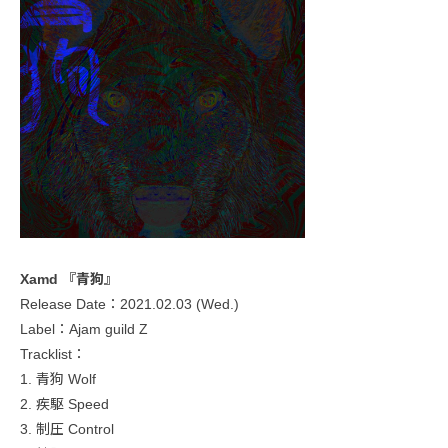
Xamd 『青狗』
Release Date：2021.02.03 (Wed.)
Label：Ajam guild Z
Tracklist：
1. 青狗 Wolf
2. 疾駆 Speed
3. 制圧 Control