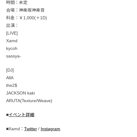
時間：未定
会場：神楽坂神楽音
料金：￥1,000(＋1D)
出演：
[LIVE]
Xamd
kycoh
sassya-
[DJ]
AllA
the2$
JACKSON kaki
ARUTA(Texture/Weave)
■
イベント詳細
■Xamd：
Twitter
/
Instagram