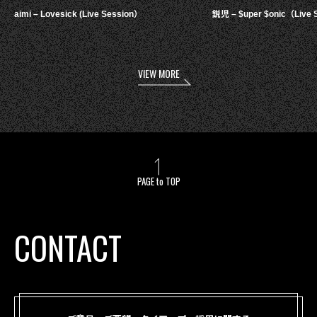
aimi – Lovesick (Live Session）
鋭児 – $uper $onic（Live 
VIEW MORE
PAGE to TOP
CONTACT