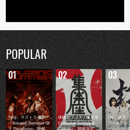
POPULAR
Tohji、ラストライブ
体験型フェス『集楽座
XG、東京
『Volcanic Summer 頂
Collective Sounds &
ワールドツ
上 Dimension』開催
Cultures』開催決定
ナル公演の