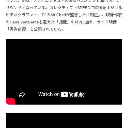
ランス、IDM、アンビエントなどの要素をふんだんに取り入れた
サウンドとなっている。コレクティブ・SPEEDで映像を手がける
ビデオグラファー／DJのMt.Choriが監督した「制圧」、映像作家
のHana Watanabeを迎えた「揺籠」のMVに加え、ライブ映像
「青狗奇譚」も公開されている。