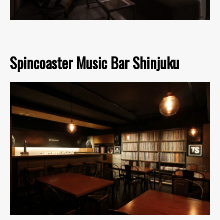
Spincoaster Music Bar Shinjuku