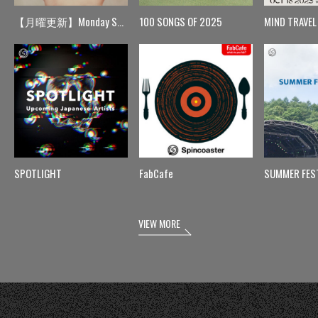
【月曜更新】Monday Spin
100 SONGS OF 2025
MIND TRAVEL
SPOTLIGHT
FabCafe
SUMMER FES
VIEW MORE