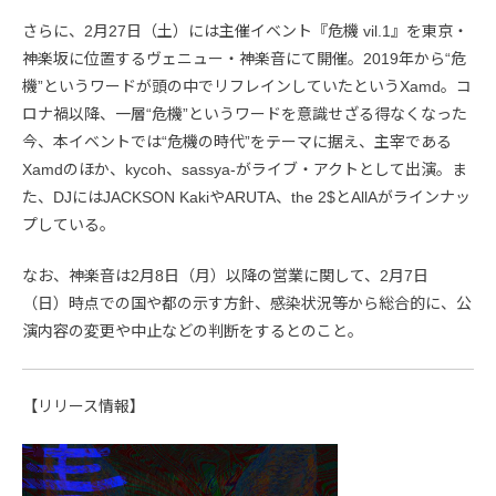
さらに、2月27日（土）には主催イベント『危機 vil.1』を東京・
神楽坂に位置するヴェニュー・神楽音にて開催。2019年から“危
機”というワードが頭の中でリフレインしていたというXamd。コ
ロナ禍以降、一層“危機”というワードを意識せざる得なくなった
今、本イベントでは“危機の時代”をテーマに据え、主宰である
Xamdのほか、kycoh、sassya-がライブ・アクトとして出演。ま
た、DJにはJACKSON KakiやARUTA、the 2$とAllAがラインナッ
プしている。
なお、神楽音は2月8日（月）以降の営業に関して、2月7日
（日）時点での国や都の示す方針、感染状況等から総合的に、公
演内容の変更や中止などの判断をするとのこと。
【リリース情報】