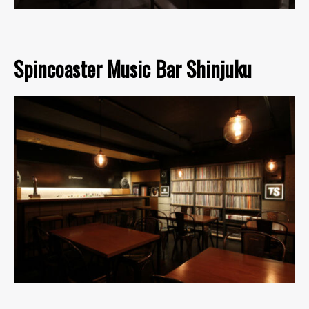
Spincoaster Music Bar Shinjuku