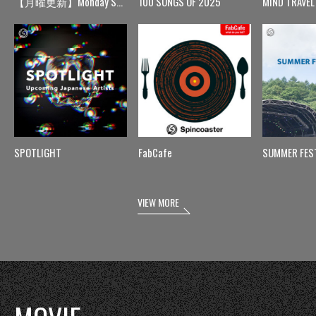
【月曜更新】Monday Spin
100 SONGS OF 2025
MIND TRAVEL
SPOTLIGHT
FabCafe
SUMMER FES
VIEW MORE