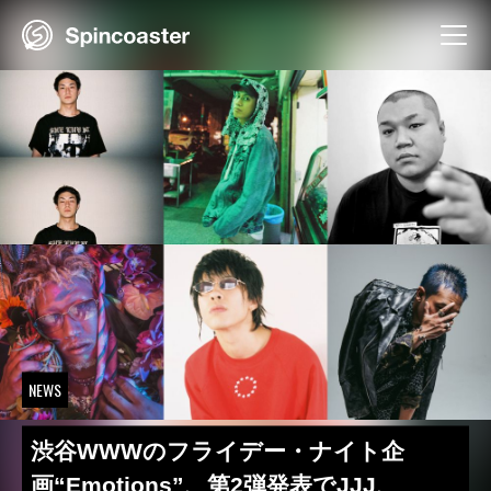
Skip
to
content
NEWS
渋谷WWWのフライデー・ナイト企
画“Emotions”、第2弾発表でJJJ、