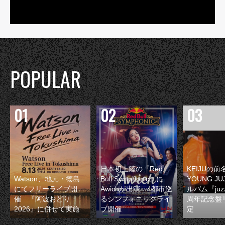
POPULAR
日本初上陸の『Red
KEIJUの
Watson、地元・徳島
Bull Symphonic』に
YOUNG JU
にてフリーライブ開
Awichが出演 4都市巡
ルバム『juzz
催 『阿波おどり
るシンフォニックライ
周年記念盤
2026』に併せて実施
ブ開催
定