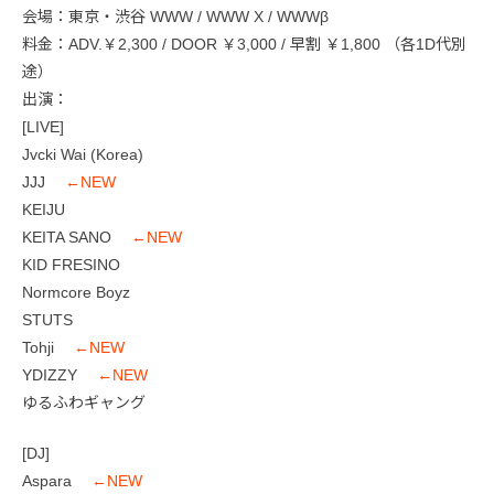
会場：東京・渋谷 WWW / WWW X / WWWβ
料金：ADV.￥2,300 / DOOR ￥3,000 / 早割 ￥1,800 （各1D代別
途）
出演：
[LIVE]
Jvcki Wai (Korea)
JJJ
←NEW
KEIJU
KEITA SANO
←NEW
KID FRESINO
Normcore Boyz
STUTS
Tohji
←NEW
YDIZZY
←NEW
ゆるふわギャング
[DJ]
Aspara
←NEW