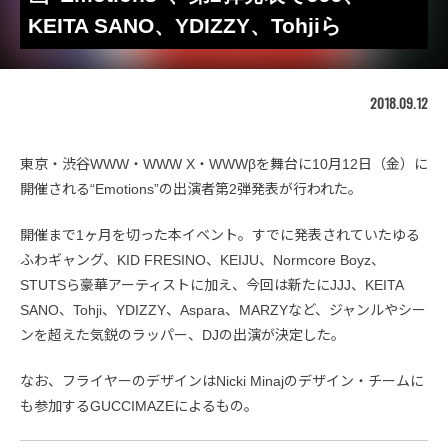
KEITA SANO、YDIZZY、Tohjiら
2018.09.12
東京・渋谷WWW・WWW X・WWWβを舞台に10月12日（金）に
開催される“Emotions”の出演者第2弾発表が行われた。
開催まで1ヶ月を切った本イベント。すでに発表されていたゆる
ふわギャング、KID FRESINO、KEIJU、Normcore Boyz、
STUTSら豪華アーティストに加え、今回は新たにJJJ、KEITA
SANO、Tohji、YDIZZY、Aspara、MARZYなど、ジャンルやシー
ンを超えた気鋭のラッパー、DJの出演が決定した。
なお、フライヤーのデザインはNicki Minajのデザイン・チームに
も参加するGUCCIMAZEによるもの。