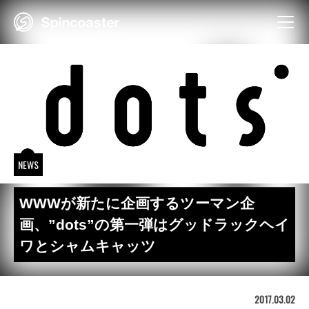
Skip
to
content
NEWS
WWWが新たに企画するツーマン企
画、”dots”の第一弾はグッドラックヘイ
ワとシャムキャッツ
2017.03.02