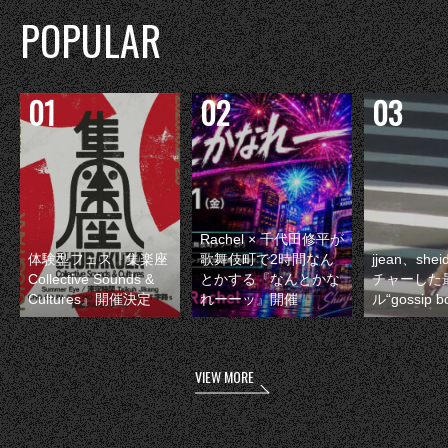
POPULAR
Rachel × 千代田修平が
体験型フェス『集楽座
歌舞伎町で2時間なん
jjean、sh
Collective Sounds &
とかする『なんとかな
チャーした
Cultures』開催決定
れーーッ』開催
ル“gossip 
VIEW MORE