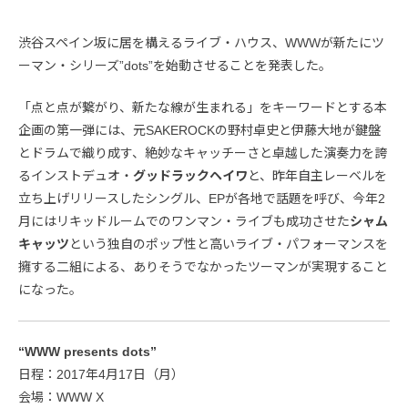
渋谷スペイン坂に居を構えるライブ・ハウス、WWWが新たにツ
ーマン・シリーズ”dots”を始動させることを発表した。
「点と点が繋がり、新たな線が生まれる」をキーワードとする本
企画の第一弾には、元SAKEROCKの野村卓史と伊藤大地が鍵盤
とドラムで織り成す、絶妙なキャッチーさと卓越した演奏力を誇
るインストデュオ・
グッドラックヘイワ
と、昨年自主レーベルを
立ち上げリリースしたシングル、EPが各地で話題を呼び、今年2
月にはリキッドルームでのワンマン・ライブも成功させた
シャム
キャッツ
という独自のポップ性と高いライブ・パフォーマンスを
擁する二組による、ありそうでなかったツーマンが実現すること
になった。
“WWW presents dots”
日程：2017年4月17日（月）
会場：WWW X