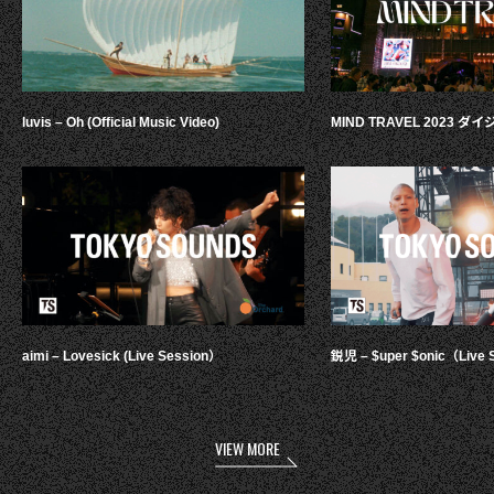
luvis – Oh (Official Music Video)
MIND TRAVEL 2023 
aimi – Lovesick (Live Session）
鋭児 – $uper $onic（Live 
VIEW MORE