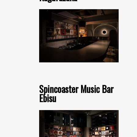
Spincoaster Music Bar
Ebisu