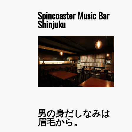
Spincoaster Music Bar
Shinjuku
男の身だしなみは
眉毛から。