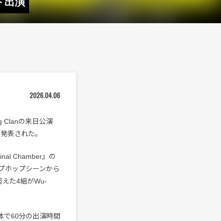
スト出演
2026.04.06
 Clanの来日公演
ストが発表された。
al Chamber』の
プホップシーンから
超えた4組がWu-
全体で60分の出演時間