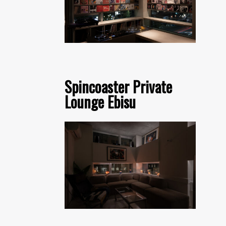
Spincoaster Private
Lounge Ebisu