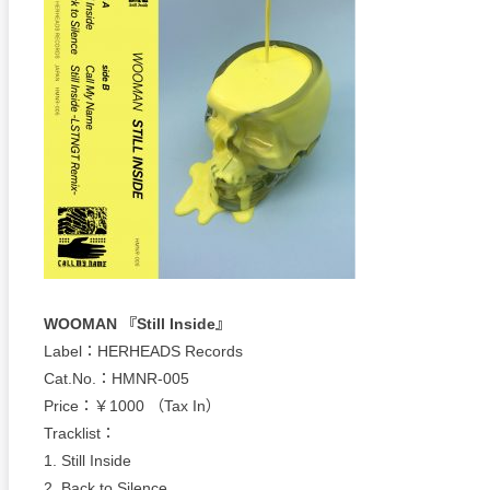
WOOMAN 『Still Inside』
Label：HERHEADS Records
Cat.No.：HMNR-005
Price：￥1000 （Tax In）
Tracklist：
1. Still Inside
2. Back to Silence