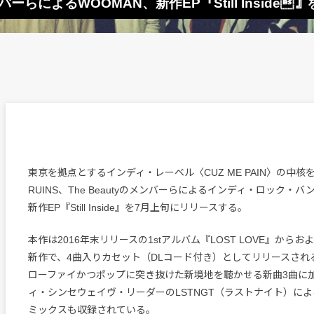
のメンバーらによるWOOMAN、新作EP『Still Inside
東京を拠点とするインディ・レーベル〈CUZ ME PAIN〉の中核を
RUINS、The Beautyのメンバーらによるインディ・ロック・バ
新作EP『Still Inside』を7月上旬にリリースする。
本作は2016年末リリースの1stアルバム『LOST LOVE』から
新作で、4曲入りカセット（DLコード付き）としてリリースされ
ローファイかつポップに突き抜けた新境地を聴かせる新曲3曲に
ィ・シンセウェイヴ・リーダーのLSTNGT（ラストナイト）に
ミックスも収録されている。