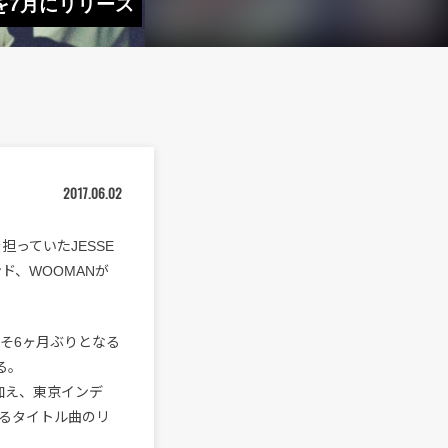
』を7月にリリース
2017.06.02
担っていたJESSE
ンド、WOOMANが
およそ6ヶ月ぶりとなる
る。
加え、東京インデ
よるタイトル曲のリ