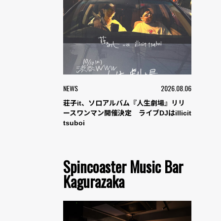
NEWS
2026.08.06
荘子it、ソロアルバム『人生劇場』リリ
ースワンマン開催決定 ライブDJはillicit
tsuboi
Spincoaster Music Bar
Kagurazaka