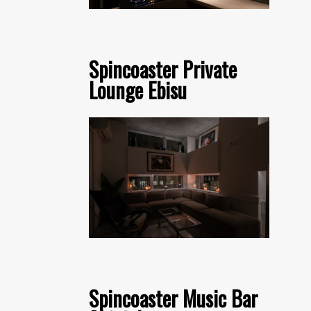
Spincoaster Private
Lounge Ebisu
Spincoaster Music Bar