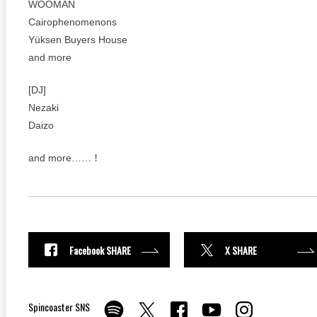
WOOMAN
Cairophenomenons
Yüksen Buyers House
and more
[DJ]
Nezaki
Daizo
and more……！
Facebook SHARE
X SHARE
Spincoaster SNS