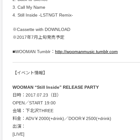
3. Call My Name
4. Still Inside -LSTNGT Remix-
※Cassette with DOWNLOAD
※2017年7月上旬発売予定
■WOOMAN Tumblr：
http://woomanmusic.tumblr.com
【イベント情報】
WOOMAN “Still Inside” RELEASE PARTY
日時：2017.07.23（日）
OPEN／START 19:00
会場：下北沢THREE
料金：ADV￥2000(+drink)／DOOR￥2500(+drink)
出演：
[LIVE]