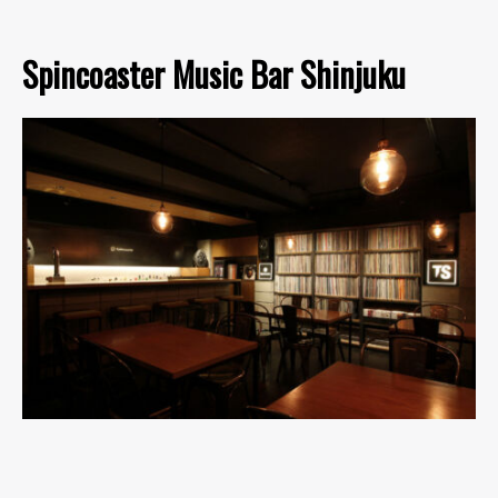
Spincoaster Music Bar Shinjuku