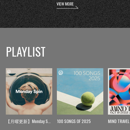
VIEW MORE
PLAYLIST
【月曜更新】Monday Spin
100 SONGS OF 2025
MIND TRAVEL