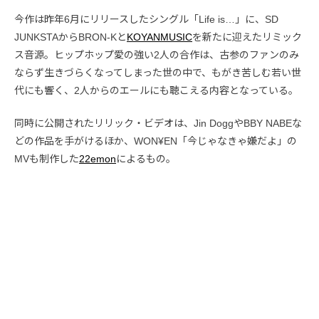
今作は昨年6月にリリースしたシングル「Life is…」に、SD
JUNKSTAからBRON-Kと
KOYANMUSIC
を新たに迎えたリミック
ス音源。ヒップホップ愛の強い2人の合作は、古参のファンのみ
ならず生きづらくなってしまった世の中で、もがき苦しむ若い世
代にも響く、2人からのエールにも聴こえる内容となっている。
同時に公開されたリリック・ビデオは、Jin DoggやBBY NABEな
どの作品を手がけるほか、WON¥EN「今じゃなきゃ嫌だよ」の
MVも制作した
22emon
によるもの。