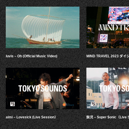
luvis – Oh (Official Music Video)
MIND TRAVEL 2023 
aimi – Lovesick (Live Session）
鋭児 – $uper $onic（Live 