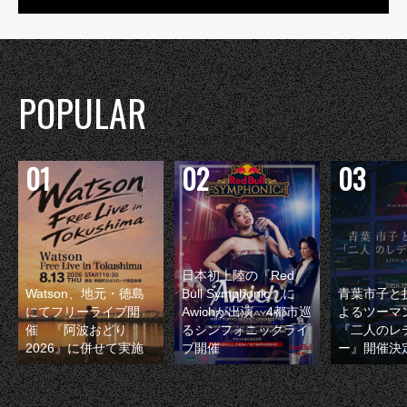
POPULAR
日本初上陸の『Red
Watson、地元・徳島
Bull Symphonic』に
青葉市子と
にてフリーライブ開
Awichが出演 4都市巡
よるツーマ
催 『阿波おどり
るシンフォニックライ
『二人のレ
2026』に併せて実施
ブ開催
ー』開催決