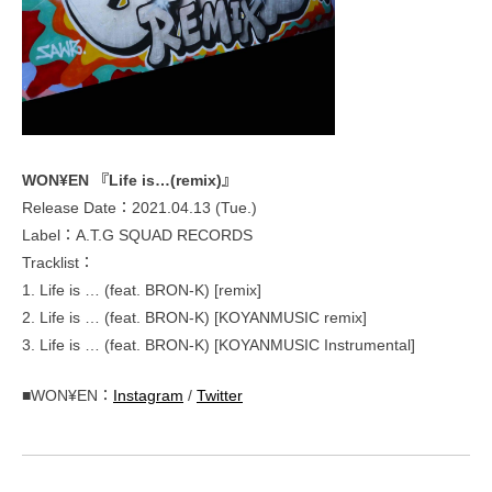
WON¥EN 『Life is…(remix)』
Release Date：2021.04.13 (Tue.)
Label：A.T.G SQUAD RECORDS
Tracklist：
1. Life is … (feat. BRON-K) [remix]
2. Life is … (feat. BRON-K) [KOYANMUSIC remix]
3. Life is … (feat. BRON-K) [KOYANMUSIC Instrumental]
■WON¥EN：
Instagram
/
Twitter