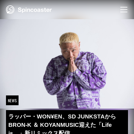
Skip
to
content
NEWS
ラッパー・WON¥EN、SD JUNKSTAから
BRON-K ＆ KOYANMUSIC迎えた「Life
is…」新リミックス配信