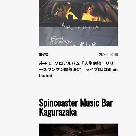
NEWS
2026.08.06
荘子it、ソロアルバム『人生劇場』リリ
ースワンマン開催決定 ライブDJはillicit
tsuboi
Spincoaster Music Bar
Kagurazaka