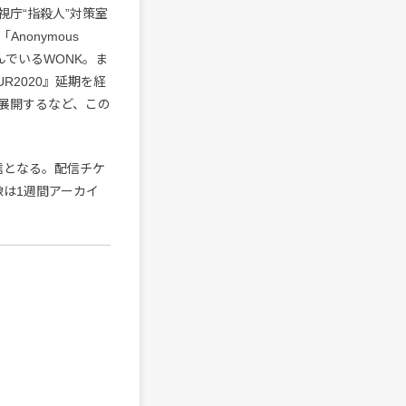
庁“指殺人”対策室
onymous
んでいるWONK。ま
UR2020』延期を経
E』を展開するなど、この
ブ配信となる。配信チケ
像は1週間アーカイ