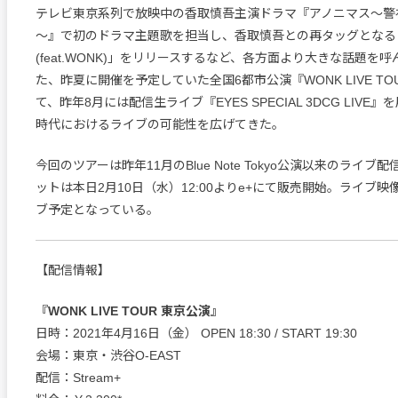
テレビ東京系列で放映中の香取慎吾主演ドラマ『アノニマス～警視
～』で初のドラマ主題歌を担当し、香取慎吾との再タッグとなる「An
(feat.WONK)」をリリースするなど、各方面より大きな話題を呼
た、昨夏に開催を予定していた全国6都市公演『WONK LIVE TO
て、昨年8月には配信生ライブ『EYES SPECIAL 3DCG LIV
時代におけるライブの可能性を広げてきた。
今回のツアーは昨年11月のBlue Note Tokyo公演以来のライ
ットは本日2月10日（水）12:00よりe+にて販売開始。ライブ映
ブ予定となっている。
【配信情報】
『WONK LIVE TOUR 東京公演』
日時：2021年4月16日（金） OPEN 18:30 / START 19:30
会場：東京・渋谷O-EAST
配信：Stream+