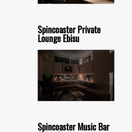
Spincoaster Private
Lounge Ebisu
Spincoaster Music Bar