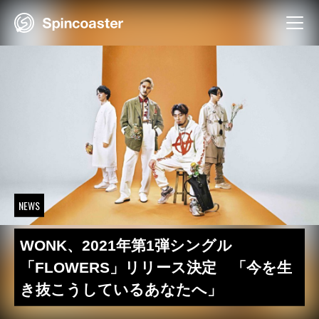
Skip
to
content
NEWS
WONK、2021年第1弾シングル
「FLOWERS」リリース決定 「今を生
き抜こうしているあなたへ」