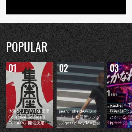
POPULAR
Rachel 
体験型フェス『集楽座
jjean、sheidAをフィー
歌舞伎町で
Collective Sounds &
チャーした最新シング
とかする『
Cultures』開催決定
ル“gossip boy”MV公開
れーーッ』