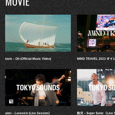
MOVIE
luvis – Oh (Official Music Video)
MIND TRAVEL 2023 
aimi – Lovesick (Live Session）
鋭児 – $uper $onic（Live 