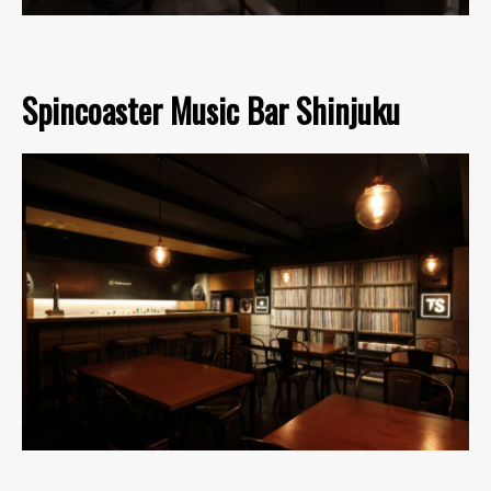
Spincoaster Music Bar Shinjuku