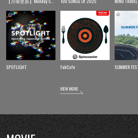
【月曜更新】Monday Spin
100 SONGS OF 2025
MIND TRAVEL
SPOTLIGHT
FabCafe
SUMMER FES
VIEW MORE