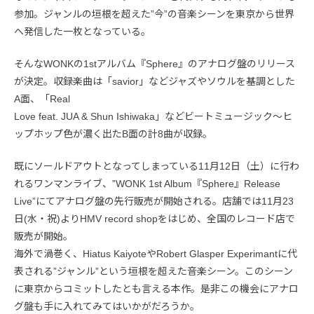
参加。ジャンルの垣根を超えた”今”の音楽シーンを東京から世界
へ発信した一枚となっている。
そんなWONKの1stアルバム『Sphere』のアナログ盤のリリース
が決定。収録楽曲は「savior」などジャズやソウルを基調とした
A面、「Real
Love feat. JUA & Shun Ishiwaka」などビートミュージック〜ヒ
ップホップ色が濃く出たB面の計8曲が収録。
既にソールドアウトとなってしまっている11月12日（土）に行わ
れるワンマンライブ、”WONK 1st Album『Sphere』Release
Live”にてアナログ盤の先行販売が開始される。店舗では11月23
日(水・祝)よりHMV record shopをはじめ、全国のレコード店で
販売が開始。
海外で渦巻く、Hiatus KaiyoteやRobert Glasper Experimantに代
表される”ジャンル”という垣根を超えた音楽シーン。このシーン
に東京からコミットしたとも言える本作。是非この機会にアナロ
グ盤も手に入れてみてはいかがだろうか。