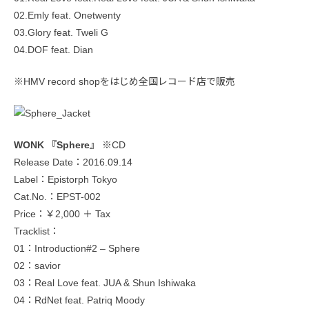
02.Emly feat. Onetwenty
03.Glory feat. Tweli G
04.DOF feat. Dian
※HMV record shopをはじめ全国レコード店で販売
WONK 『Sphere』
※CD
Release Date：2016.09.14
Label：Epistorph Tokyo
Cat.No.：EPST-002
Price：￥2,000 ＋ Tax
Tracklist：
01：Introduction#2 – Sphere
02：savior
03：Real Love feat. JUA & Shun Ishiwaka
04：RdNet feat. Patriq Moody