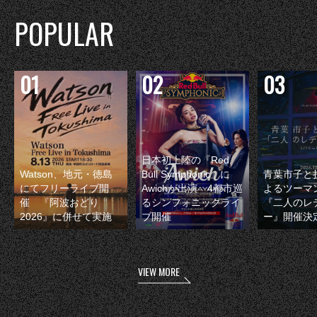
POPULAR
日本初上陸の『Red
Watson、地元・徳島
Bull Symphonic』に
青葉市子と
にてフリーライブ開
Awichが出演 4都市巡
よるツーマ
催 『阿波おどり
るシンフォニックライ
『二人のレ
2026』に併せて実施
ブ開催
ー』開催決
VIEW MORE