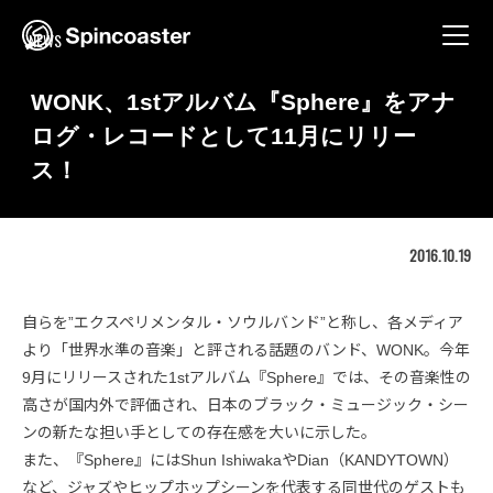
Skip
to
NEWS
content
WONK、1stアルバム『Sphere』をアナ
ログ・レコードとして11月にリリー
ス！
2016.10.19
自らを”エクスペリメンタル・ソウルバンド”と称し、各メディア
より「世界水準の音楽」と評される話題のバンド、WONK。今年
9月にリリースされた1stアルバム『Sphere』では、その音楽性の
高さが国内外で評価され、日本のブラック・ミュージック・シー
ンの新たな担い手としての存在感を大いに示した。
また、『Sphere』にはShun IshiwakaやDian（KANDYTOWN）
など、ジャズやヒップホップシーンを代表する同世代のゲストも