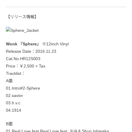
【リリース情報】
Wonk 『Sphere』
※12inch Vinyl
Release Date：2016.11.23
Cat.No.HR12S003
Price：￥2,500 + Tax
Tracklist：
A面
01.Intro#2-Sphere
02.savior
03.h.v.c
04.1914
B面
01.Real Love feat.Real Love feat. JUA & Shun Ishiwaka