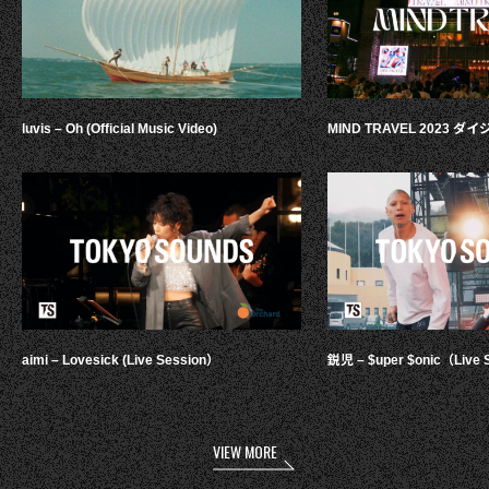
luvis – Oh (Official Music Video)
MIND TRAVEL 2023 
aimi – Lovesick (Live Session）
鋭児 – $uper $onic（Live 
VIEW MORE