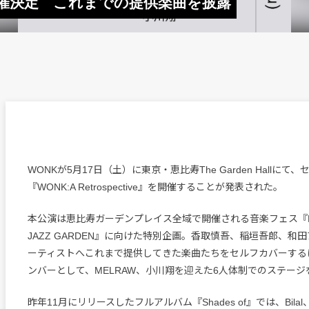
開催決定 これまでの提供楽曲を披露
WONKが5月17日（土）に東京・恵比寿The Garden Hallに
『WONK:A Retrospective』を開催することが発表された。
本公演は恵比寿ガーデンプレイス全域で開催される音楽フェス『EBISU
JAZZ GARDEN』に向けた特別企画。香取慎吾、稲垣吾郎、和田ア
ーティストへこれまで提供してきた楽曲たちをセルフカバーする
ンバーとして、MELRAW、小川翔を迎えた6人体制でのステー
昨年11月にリリースしたフルアルバム『Shades of』では、Bilal、T3