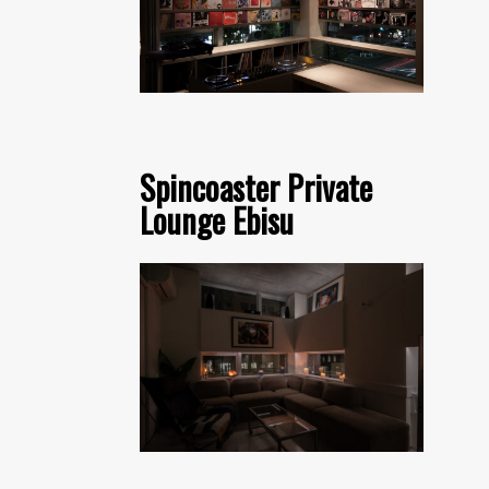
Spincoaster Private
Lounge Ebisu