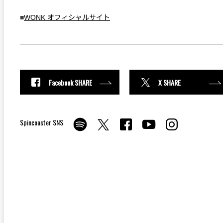
■
WONK オフィシャルサイト
Facebook SHARE
X SHARE
Spincoaster SNS