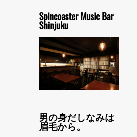
Spincoaster Music Bar
Shinjuku
男の身だしなみは
眉毛から。