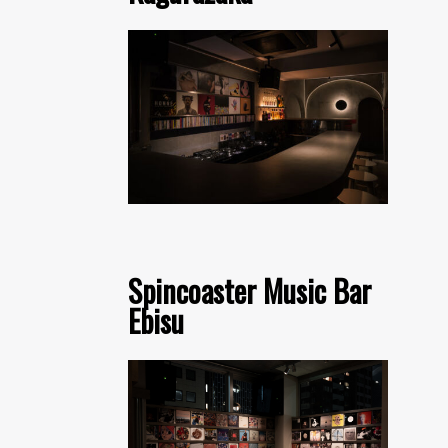
Spincoaster Music Bar
Ebisu