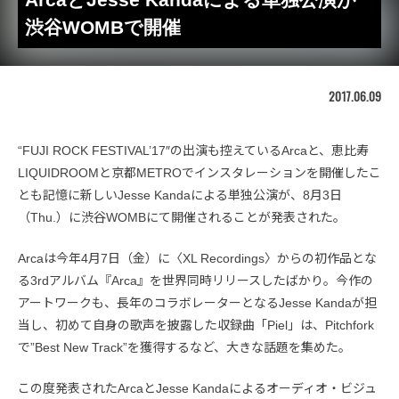
渋谷WOMBで開催
2017.06.09
“FUJI ROCK FESTIVAL’17″の出演も控えているArcaと、恵比寿
LIQUIDROOMと京都METROでインスタレーションを開催したこ
とも記憶に新しいJesse Kandaによる単独公演が、8月3日
（Thu.）に渋谷WOMBにて開催されることが発表された。
Arcaは今年4月7日（金）に〈XL Recordings〉からの初作品とな
る3rdアルバム『Arca』を世界同時リリースしたばかり。今作の
アートワークも、長年のコラボレーターとなるJesse Kandaが担
当し、初めて自身の歌声を披露した収録曲「Piel」は、Pitchfork
で”Best New Track”を獲得するなど、大きな話題を集めた。
この度発表されたArcaとJesse Kandaによるオーディオ・ビジュ