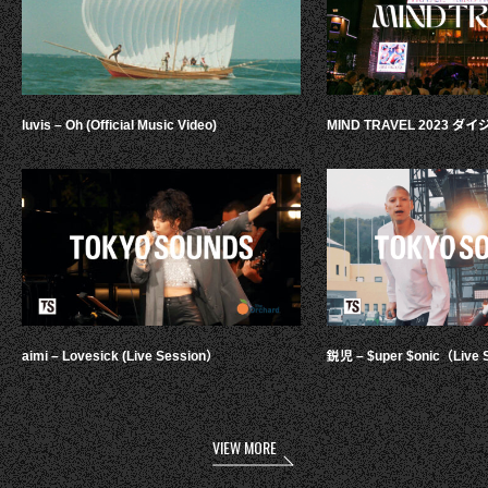
luvis – Oh (Official Music Video)
MIND TRAVEL 2023 
aimi – Lovesick (Live Session）
鋭児 – $uper $onic（Live 
VIEW MORE