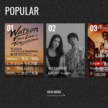
POPULAR
Watson、地元・徳島
にてフリーライブ開
Tohjiのラ
催 『阿波おどり
INTERVIEW ｜
YouTube
2026』に併せて実施
RACH? × idom
定
VIEW MORE