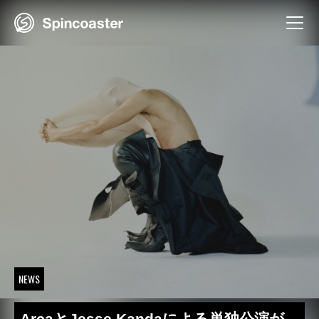
Skip
to
content
NEWS
ArcaとJesse Kandaによる単独公演が