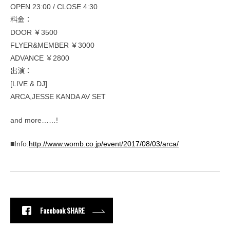
OPEN 23:00 / CLOSE 4:30
料金：
DOOR ￥3500
FLYER&MEMBER ￥3000
ADVANCE ￥2800
出演：
[LIVE & DJ]
ARCA,JESSE KANDA AV SET
and more……!
■Info:
http://www.womb.co.jp/event/2017/08/03/arca/
Facebook SHARE