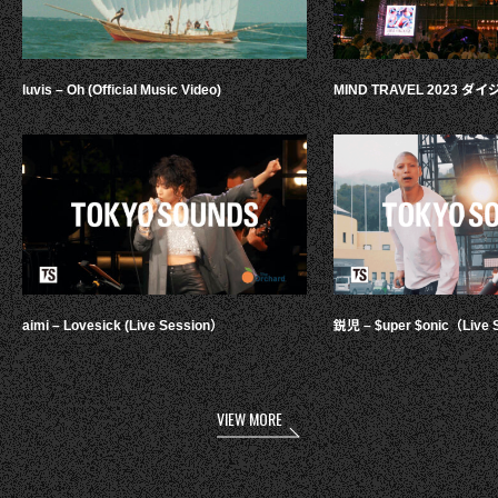
luvis – Oh (Official Music Video)
MIND TRAVEL 2023 
aimi – Lovesick (Live Session）
鋭児 – $uper $onic（Live 
VIEW MORE