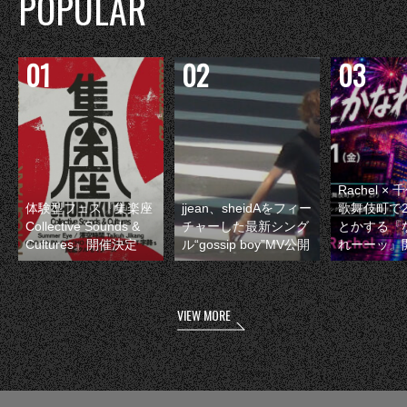
POPULAR
Rachel 
体験型フェス『集楽座
jjean、sheidAをフィー
歌舞伎町で
Collective Sounds &
チャーした最新シング
とかする『
Cultures』開催決定
ル“gossip boy”MV公開
れーーッ』
VIEW MORE