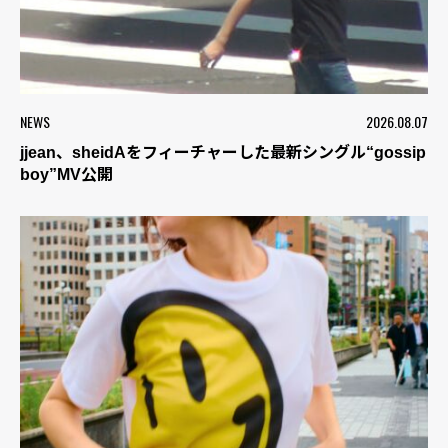
NEWS
2026.08.07
jjean、sheidAをフィーチャーした最新シングル“gossip
boy”MV公開