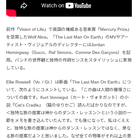
前作『Vision of Life』で英国の権威ある音楽賞『Mercury Prize』
を受賞したWolf Alice。「The Last Man On Earth」のMVやアー
ティスト・ヴィジュアルのディレクターにはJordan
Hemingway（Gucci、Raf Simons、Comme Des Garçons）を起
用。バンドの世界観と独特の作詞センスをスタイリッシュに表現
している。
Ellie Rowsell（Vo. / Gt.）は新曲「The Last Man On Earth」につ
いて、次のようにコメントしている。「この曲は人間の傲慢さに
ついての曲です。Kurt Vonnegut（カート・ヴォネガット）の小
説『Cat’s Cradle』（猫のゆりかご）読んだばかりなのですが、
＜独特な旅の提案は神からのダンス・レッスン＞という小説の一
節をメモを書き込んでいたんです。でも後になって、私は＜ええ
と、独特な旅の提案は神からのダンス・レッスンではなく、単な
る旅の提案だよ＞と思いました。なぜ全ての物事がそれ以上の意