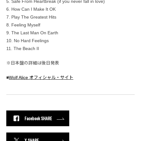
5. Safe From Heartbreak (if you never fall in love)
6. How Can I Make It OK
7. Play The Greatest Hits
8. Feeling Myself
9. The Last Man On Earth
10. No Hard Feelings
11. The Beach II
※日本盤の詳細は後日発表
■
Wolf Alice オフィシャル・サイト
Facebook SHARE
X SHARE