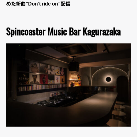
めた新曲“Don’t ride on”配信
Spincoaster Music Bar Kagurazaka