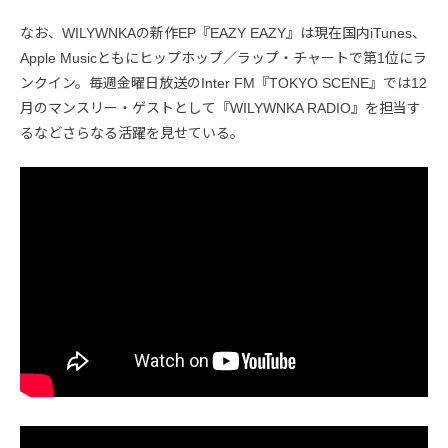
なお、WILYWNKAの新作EP『EAZY EAZY』は現在国内iTunes、
Apple Musicともにヒップホップ／ラップ・チャートで第1位にラ
ンクイン。毎週金曜日放送のInter FM『TOKYO SCENE』では12
月のマンスリー・ゲストとして『WILYWNKA RADIO』を担当す
るなどさらなる活躍を見せている。