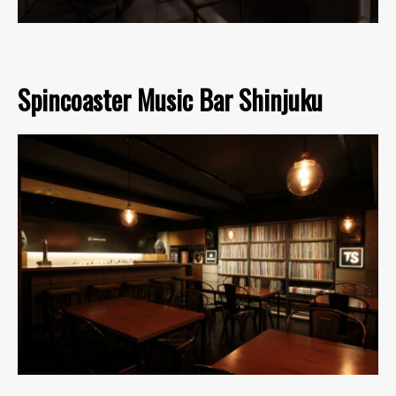
Spincoaster Music Bar Shinjuku