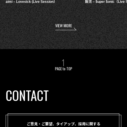
aimi – Lovesick (Live Session）
鋭児 – $uper $onic（Live 
VIEW MORE
PAGE to TOP
CONTACT
ご意見・ご要望、タイアップ、採用に関する