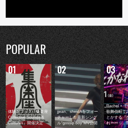
POPULAR
Rachel 
体験型フェス『集楽座
jjean、sheidAをフィー
歌舞伎町で
Collective Sounds &
チャーした最新シング
とかする『
Cultures』開催決定
ル“gossip boy”MV公開
れーーッ』