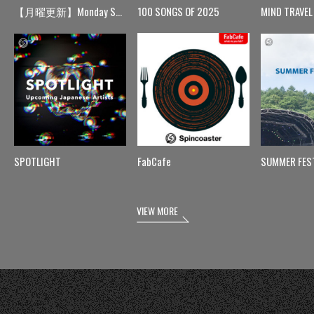
【月曜更新】Monday Spin
100 SONGS OF 2025
MIND TRAVEL
SPOTLIGHT
FabCafe
SUMMER FES
VIEW MORE