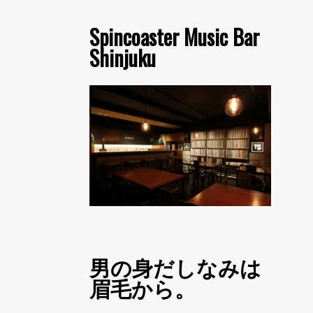
Spincoaster Music Bar
Shinjuku
男の身だしなみは
眉毛から。