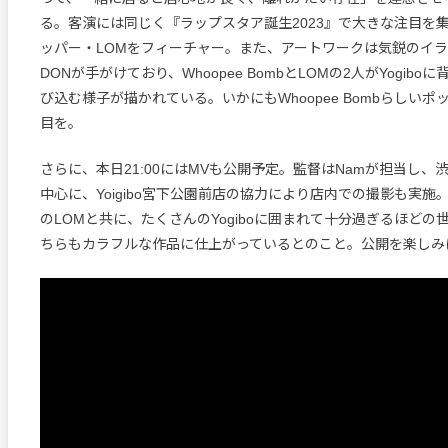
る。客演には同じく『ラップスタア誕生2023』で大きな注目を集
ッパー・LOMをフィーチャー。また、アートワークは気鋭のイ
DONが手がけており、Whoopee BombとLOMの2人がYogib
び込む様子が描かれている。いかにもWhoopee Bombらしい
目を。
さらに、本日21:00にはMVも公開予定。監督はNamが担当し、
中心に、Yoigibo宮下公園前店の協力により店内での撮影も実施
のLOMと共に、たくさんのYogiboに囲まれて十分過ぎるほどの
ちらもカラフルな作品に仕上がっているとのこと。公開を楽しみ