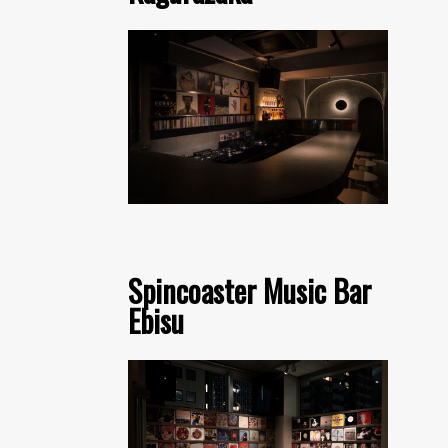
Spincoaster Music Bar
Ebisu