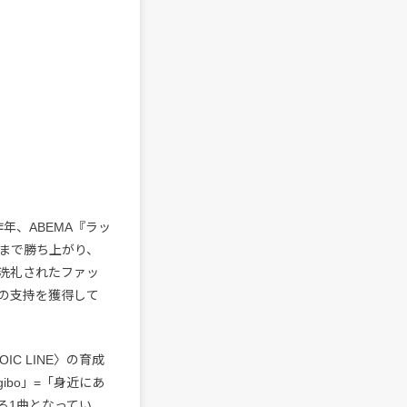
昨年、ABEMA『ラッ
P」まで勝ち上がり、
洗礼されたファッ
の支持を獲得して
C LINE〉の育成
gibo」=「身近にあ
る1曲となってい