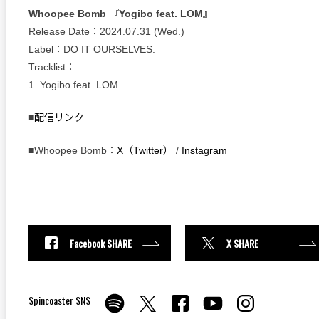
Whoopee Bomb 『Yogibo feat. LOM』
Release Date：2024.07.31 (Wed.)
Label：DO IT OURSELVES.
Tracklist：
1. Yogibo feat. LOM
■
配信リンク
■Whoopee Bomb：
X（Twitter）
/
Instagram
Facebook SHARE
X SHARE
Spincoaster SNS