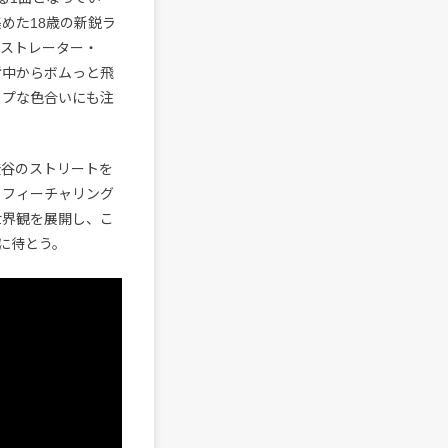
めた18歳の新鋭ラ
ラストレーター・
oに背中からボムっと飛
ポップな色合いにも注
渋谷のストリートを
。フィーチャリング
世界観を展開し、こ
に待とう。