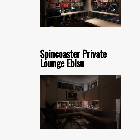
Spincoaster Private
Lounge Ebisu