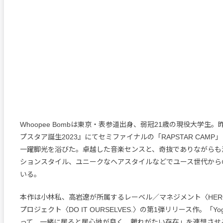
Whoopee Bombは東京・表参道出身、弱冠21歳の現役大学生。
プスタア誕生2023』にてセミファイナルの「RAPSTAR CAM
一躍脚光を浴びた。卓越した音楽センスと、奇抜でありながらも
ションスタイル、ユニークなヘアスタイルなどでユース世代から
いる。
本作は小林私、高岩遼が所属するレーベル／マネジメント〈HEROI
プロジェクト〈DO IT OURSELVES.〉の第1弾リリース作。「Yo
って、一緒に居ると居心地が良く、離れがたい存在」を連想させ