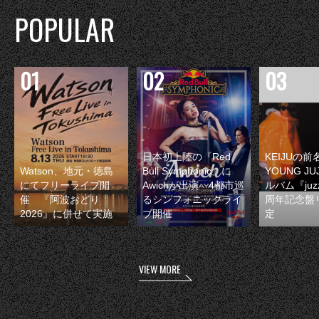
POPULAR
日本初上陸の『Red
KEIJUの
Watson、地元・徳島
Bull Symphonic』に
YOUNG JU
にてフリーライブ開
Awichが出演 4都市巡
ルバム『juzz
催 『阿波おどり
るシンフォニックライ
周年記念盤
2026』に併せて実施
ブ開催
定
VIEW MORE