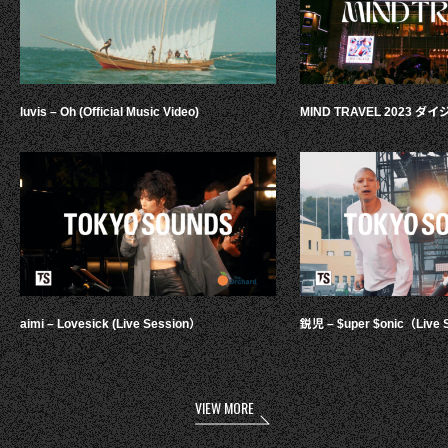
luvis – Oh (Official Music Video)
MIND TRAVEL 2023 
aimi – Lovesick (Live Session）
鋭児 – $uper $onic（Live 
VIEW MORE