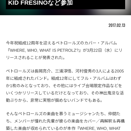
KID FRESINOなど参加
2017.02.13
今年祝結成12周年を迎えるペトロールズのカバー・アルバム
『WHERE, WHO, WHAT IS PETROLZ?』が3月22日（水）にリ
リースされることが発表された。
ペトロールズは長岡亮介、三浦淳悟、河村俊秀の3人による2005
年に結成されたバンド。結成12年にしてフル・アルバムはわず
か1枚のみとなっており、その他にはライブ会場限定作品などを
いくつかリリースしているだけとなっており、その神出鬼没な活
動ぶりから、非常に実態が掴めないバンドでもある。
そんなペトロールズの楽曲を慕うミュージシャンたち、仲間た
ち、メンバーが憧れた先輩が彼らの楽曲をカバー／再解釈＆再構
築した楽曲が収められているのが本作『WHERE, WHO, WHAT