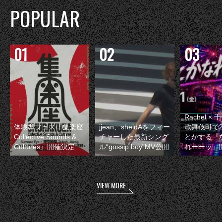
POPULAR
Rachel 
体験型フェス『集楽座
jjean、sheidAをフィー
歌舞伎町で
Collective Sounds &
チャーした最新シング
とかする『
Cultures』開催決定
ル“gossip boy”MV公開
れーーッ』
VIEW MORE