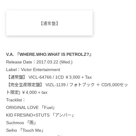
【通常盤】
V.A. 『WHERE.WHO.WHAT IS PETROLZ?』
Release Date：2017.03.22 (Wed.)
Label：Victor Entertainment
【通常盤】 VICL-64766 / 1CD ￥3,000 + Tax
【完全生産限定盤】 VIZL-1139 / フォトブック ＋ CD/5,000セッ
ト限定) ￥4,000 + tax
Tracklist：
ORIGINAL LOVE 「Fuel」
KID FRESINO+STUTS 「アンバー」
Suchmos 「雨」
Seiho 「Touch Me」