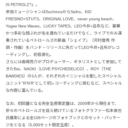
IS PETROLZ?』。
参加ミュージシャンはSuchmosからSeiho、KID
FRESINO+STUTS、ORIGINAL LOVE、never young beach、
Yogee New Waves、LUCKY TAPES、LEO今井+呂布など、豪華
かつ多彩な顔ぶれが名を連ねているだけでなく、ライブでのみ演
奏されているペトロールズの新曲「シェイプ」（河村俊秀 作
詞・作曲）をバンド・リリースに先だってLEO今井+呂布がレコ
ーディングし、初音源化。
さらには長岡亮介がプロデューサー、ギタリストとして参加して
きたRei、NAOKI（LOVE PSYCHEDELICO）、ROY（THE
BAWDIES）の3人が、それぞれのイニシャルを配したスペシャル
ユニット”R’N’R”として初レコーディングに挑むなど、スペシャル
な内容に富んでいる。
なお、初回盤となる完全生産限定盤は、2009年から現在まで、
折々のペトロールズを捉え続けているフォトグラファー松本直也
氏撮影による全108ページのフォトブックとのセット・パッケー
ジをとなる（5,000セット限定生産）。