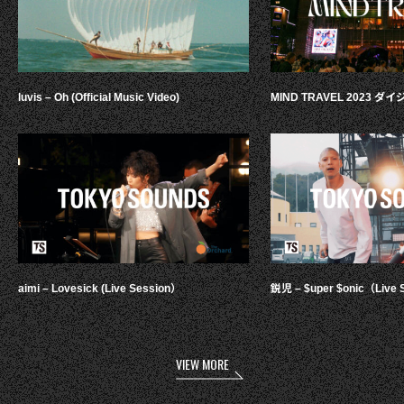
luvis – Oh (Official Music Video)
MIND TRAVEL 2023 
aimi – Lovesick (Live Session）
鋭児 – $uper $onic（Live 
VIEW MORE