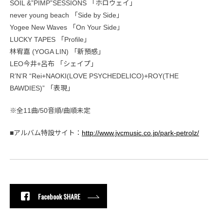
SOIL &”PIMP”SESSIONS 「ホロウェイ」
never young beach 「Side by Side」
Yogee New Waves 「On Your Side」
LUCKY TAPES 「Profile」
林宥嘉 (YOGA LIN) 「新預感」
LEO今井+呂布 「シェイプ」
R’N’R “Rei+NAOKI(LOVE PSYCHEDELICO)+ROY(THE
BAWDIES)” 「表現」
※全11曲/50音順/曲順未定
■アルバム特設サイト：
http://www.jvcmusic.co.jp/park-petrolz/
Facebook SHARE