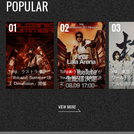
POPULAR
Tohji、ラストライブ
Tohjiのラストライブが
XG、東京
『Volcanic Summer 頂
YouTubeにて生配信決
ワールドツ
上 Dimension』開催
定
ナル公演の
VIEW MORE