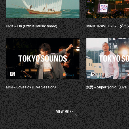
luvis – Oh (Official Music Video)
MIND TRAVEL 2023 
aimi – Lovesick (Live Session）
鋭児 – $uper $onic（Live 
VIEW MORE