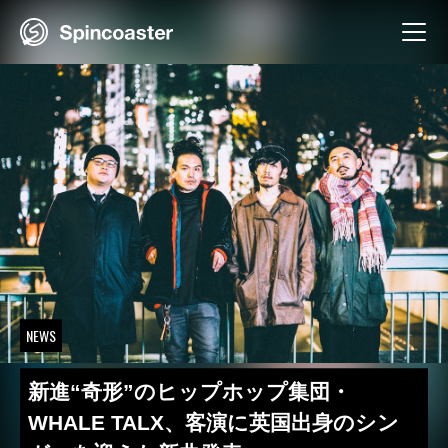
Skip
to
content
NEWS
新進“奇形”のヒップホップ集団・
WHALE TALX、客演に英国出身のシン