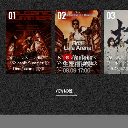
Tohji、ラストライブ
Tohjiのラストライブが
XG、東京
『Volcanic Summer 頂
YouTubeにて生配信決
ワールドツ
上 Dimension』開催
定
ナル公演の
VIEW MORE