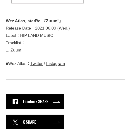
Wez Atlas, starRo 『Zuum!』
Release Date：2021.06.09 (Wed.)
Label：HIP LAND MUSIC
Tracklist：
1. Zuum!
■Wez Atlas：
Twitter
/
Instagram
Facebook SHARE
X SHARE