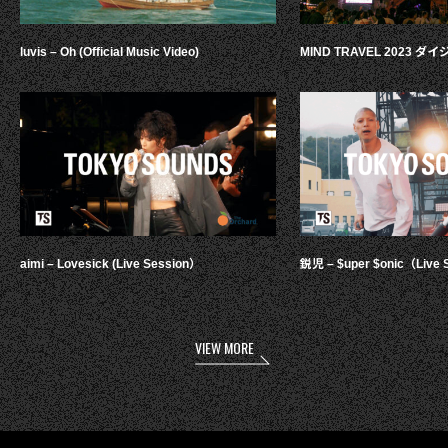
luvis – Oh (Official Music Video)
MIND TRAVEL 2023 
aimi – Lovesick (Live Session）
鋭児 – $uper $onic（Live 
VIEW MORE