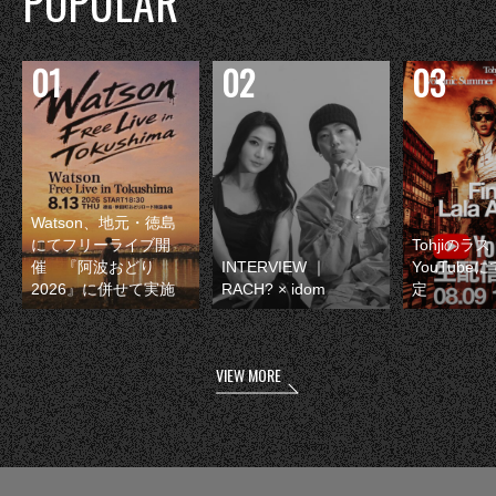
POPULAR
Watson、地元・徳島
にてフリーライブ開
Tohjiのラ
催 『阿波おどり
INTERVIEW ｜
YouTube
2026』に併せて実施
RACH? × idom
定
VIEW MORE