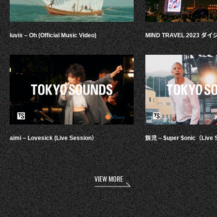
luvis – Oh (Official Music Video)
MIND TRAVEL 2023 
aimi – Lovesick (Live Session）
鋭児 – $uper $onic（Live 
VIEW MORE