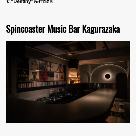
た“Destiny”先行配信
Spincoaster Music Bar Kagurazaka