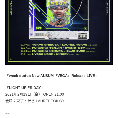
『week dudus New ALBUM「VEGA」Release LIVE』
『LIGHT UP FRIDAY』
2021年2月19日（金） OPEN 21:00
会場：東京・渋谷 LAUREL TOKYO
==