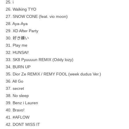
25. i
26. Walking TYO
27. SNOW CONE (feat. vio moon)
28. Aya-Aya
29. XD After Party
30. 好き嫌い
31. Play me
32. HUNSAI!
33. SK8 Pyuuuun REMIX (Oddy lozy)
34. BURN UP
35. Dior Ze REMIX / REMY FOOL (week dudus Ver.)
36. All Go
37. secret
38. No sleep
39. Benz i Lauren
40. Bravo!
41. #AFLOW
42. DONT MISS IT