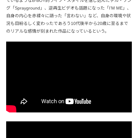
でいるようなB-BOY的ライフ・スタイルを落し込んだチル・ソン
グ「Sprayground」、逆再生ビデオも話題になった「I’M ME」、
自身の内心を赤裸々に語った「言わない」など、自身の環境や状
況も目紛るしく変わったであろう10代後半から20歳に至るまで
のリアルな感情が刻まれた作品になっているという。