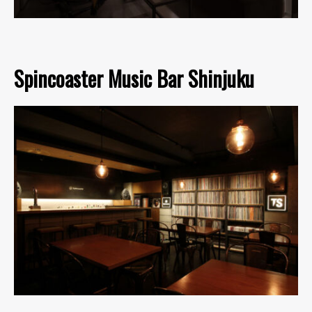
Spincoaster Music Bar Shinjuku