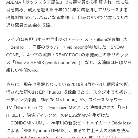
ABEMA『ラップスタア誕生』でも審査員から称賛され一気に注
目を集め、成人を迎えた今年2021年に満を持してリリースする
通算3作目のアルバムとなる本作は、自身のSNSで発言していた
通り驚異の50曲を収録。
ライブDJも担当する神戸出身のアーティスト・illumiが参加した
「BenHo」、同郷のラッパー・vio moonが参加した「SNOW
CONE」、4つ下の実弟・REMY FOOLの未発表曲の新リミック
ス「Dior Ze REMIX (week dudus Ver.)」など、客演陣は日頃から
親しい仲間のみ。
さらに、現在は廃盤となっている2019年4月から1年間限定で配
信された幻の1st EP『huuu』収録曲であり、スタジオでの初レコ
ーディング楽曲「Skip To Ma Luuuu」や、スペースシャワー
TV『Black File』で “Exclusive MV”として映像化された「LET
IT BE.」、映像ディレクターのMESSがMVを手がけた
「CONDOMINIUM」、神奈川の新鋭ビートメイカー・Oddy lozy
による「SK8 Pyuuuun REMIX」、まるで井上三太の漫画を読ん