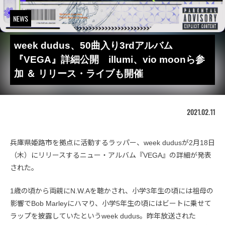
NEWS
week dudus、50曲入り3rdアルバム
『VEGA』詳細公開 illumi、vio moonら参
加 ＆ リリース・ライブも開催
2021.02.11
兵庫県姫路市を拠点に活動するラッパー、week dudusが2月18日
（木）にリリースするニュー・アルバム『VEGA』の詳細が発表
された。
1歳の頃から両親にN.W.Aを聴かされ、小学3年生の頃には祖母の
影響でBob Marleyにハマり、小学5年生の頃にはビートに乗せて
ラップを披露していたというweek dudus。昨年放送された