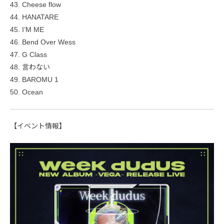
43. Cheese flow
44. HANATARE
45. I’M ME
46. Bend Over Wess
47. G Class
48. 言わない
49. BAROMU 1
50. Ocean
【イベント情報】