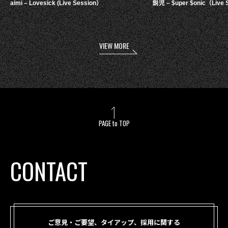
aimi – Lovesick (Live Session）
鋭児 – $uper $onic（Live 
VIEW MORE
PAGE to TOP
CONTACT
ご意見・ご要望、タイアップ、採用に関する