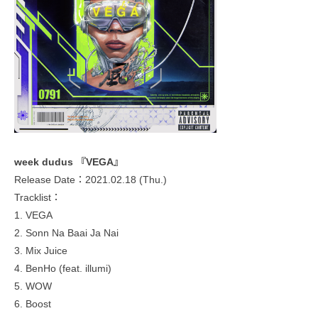
week dudus 『VEGA』
Release Date：2021.02.18 (Thu.)
Tracklist：
1. VEGA
2. Sonn Na Baai Ja Nai
3. Mix Juice
4. BenHo (feat. illumi)
5. WOW
6. Boost