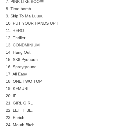
7. PINK LIKE BOO!!!!
8. Time bomb
9. Skip To Ma Luuuu
10. PUT YOUR HANDS UP!!
11. HERO
12. Thriller
13. CONDMINIUM
14. Hang Out
15. SK8 Pyuuuun
16. Sprayground
17. All Easy
18. ONE TWO TOP
19. KEMURI
20. IF…
21. GIRL GIRL
22. LET IT BE.
23. Enrich
24. Mouth Bitch