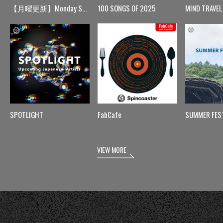
【月曜更新】Monday Spin
100 SONGS OF 2025
MIND TRAVEL
SPOTLIGHT
FabCafe
SUMMER FES
VIEW MORE