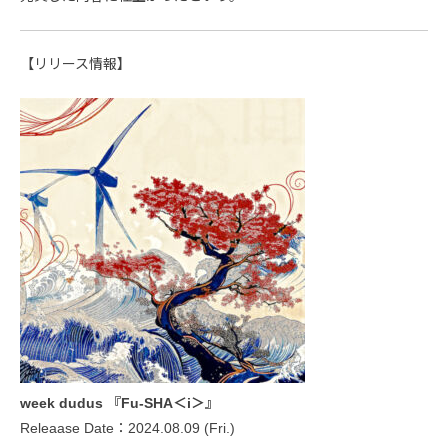
【リリース情報】
week dudus 『Fu-SHA＜i＞』
Releaase Date：2024.08.09 (Fri.)