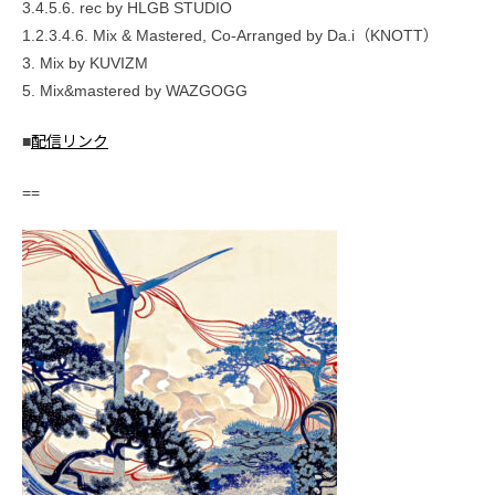
3.4.5.6. rec by HLGB STUDIO
1.2.3.4.6. Mix & Mastered, Co-Arranged by Da.i（KNOTT）
3. Mix by KUVIZM
5. Mix&mastered by WAZGOGG
■
配信リンク
==