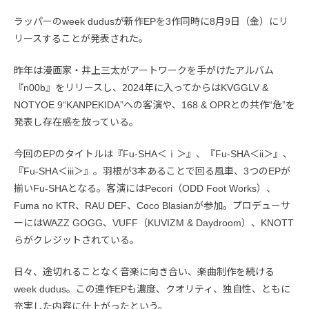
ラッパーのweek dudusが新作EPを3作同時に8月9日（金）にリ
リースすることが発表された。
昨年は漫画家・井上三太がアートワークを手がけたアルバム
『n00b』をリリースし、2024年に入ってからはKVGGLV &
NOTYOE 9“KANPEKIDA”への客演や、168 & OPRとの共作“危”を
発表し存在感を放っている。
今回のEPのタイトルは『Fu-SHA＜ⅰ＞』、『Fu-SHA＜ii＞』、
『Fu-SHA＜iii＞』。羽根が3本あることで回る風車、3つのEPが
揃いFu-SHAとなる。客演にはPecori（ODD Foot Works）、
Fuma no KTR、RAU DEF、Coco Blasianが参加。プロデューサ
ーにはWAZZ GOGG、VUFF（KUVIZM & Daydroom）、KNOTT
らがクレジットされている。
日々、途切れることなく音楽に向き合い、楽曲制作を続ける
week dudus。この連作EPも濃度、クオリティ、独自性、ともに
充実した内容に仕上がったという。