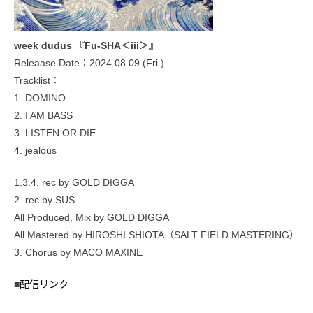
week dudus 『Fu-SHA＜iii＞』
Releaase Date：2024.08.09 (Fri.)
Tracklist：
1. DOMINO
2. I AM BASS
3. LISTEN OR DIE
4. jealous
1.3.4. rec by GOLD DIGGA
2. rec by SUS
All Produced, Mix by GOLD DIGGA
All Mastered by HIROSHI SHIOTA（SALT FIELD MASTERING）
3. Chorus by MACO MAXINE
■
配信リンク