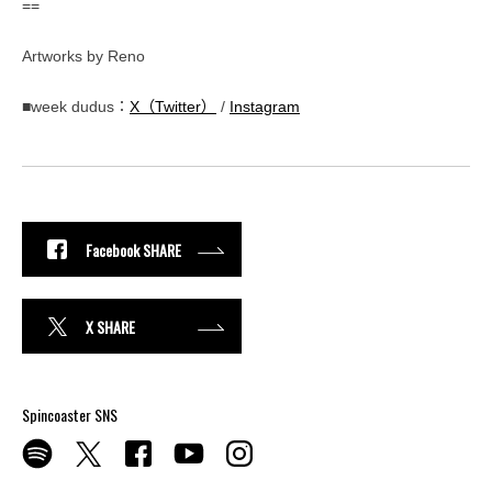
==
Artworks by Reno
■week dudus：
X（Twitter）
/
Instagram
Facebook SHARE
X SHARE
Spincoaster SNS