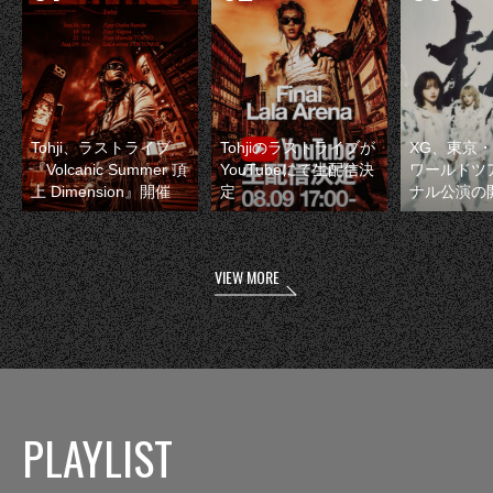
Tohji、ラストライブ
Tohjiのラストライブが
XG、東京
『Volcanic Summer 頂
YouTubeにて生配信決
ワールドツ
上 Dimension』開催
定
ナル公演の
VIEW MORE
PLAYLIST