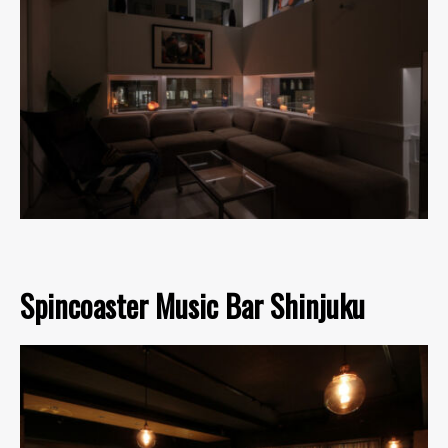
Spincoaster Music Bar Shinjuku