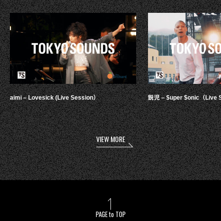
aimi – Lovesick (Live Session）
鋭児 – $uper $onic（Live 
VIEW MORE
PAGE to TOP