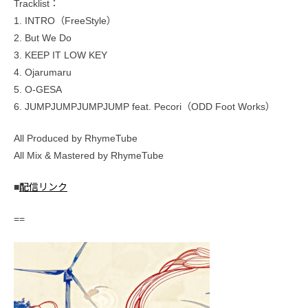
Tracklist：
1. INTRO（FreeStyle）
2. But We Do
3. KEEP IT LOW KEY
4. Ojarumaru
5. O-GESA
6. JUMPJUMPJUMPJUMP feat. Pecori（ODD Foot Works）
All Produced by RhymeTube
All Mix & Mastered by RhymeTube
■
配信リンク
==