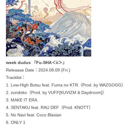
week dudus 『Fu-SHA＜ii＞』
Releaase Date：2024.08.09 (Fri.)
Tracklist：
1. Low-High Butsu feat. Fuma no KTR（Prod. by WAZGOGG）
2. zundoko（Prod. by VUFF[KUVIZM & Daydroom]）
3. MAKE IT ERA.
4. SENTAKU feat. RAU DEF（Prod. KNOTT）
5. No Navi feat. Coco Blasian
6. ONLY 1