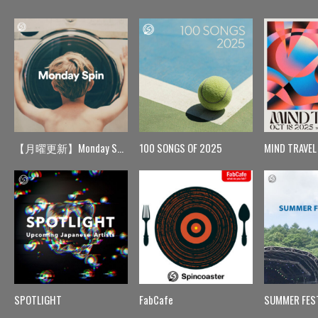
【月曜更新】Monday Spin
100 SONGS OF 2025
MIND TRAVEL
SPOTLIGHT
FabCafe
SUMMER FES