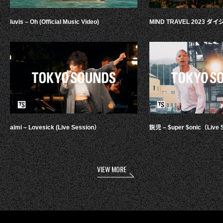
luvis – Oh (Official Music Video)
MIND TRAVEL 2023 
aimi – Lovesick (Live Session）
鋭児 – $uper $onic（Live 
VIEW MORE