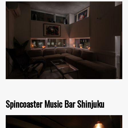
Spincoaster Music Bar Shinjuku