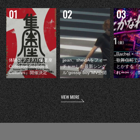
Rachel 
体験型フェス『集楽座
jjean、sheidAをフィー
歌舞伎町で
Collective Sounds &
チャーした最新シング
とかする『
Cultures』開催決定
ル“gossip boy”MV公開
れーーッ』
VIEW MORE