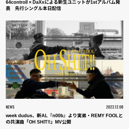
64controll × DaXxによる新生ユニットが1stアルバム発
表 先行シングル本日配信
NEWS
2023.12.08
week dudus、新AL『n00b』より実弟・REMY FOOLと
の共演曲「OH SHIT!!」MV公開