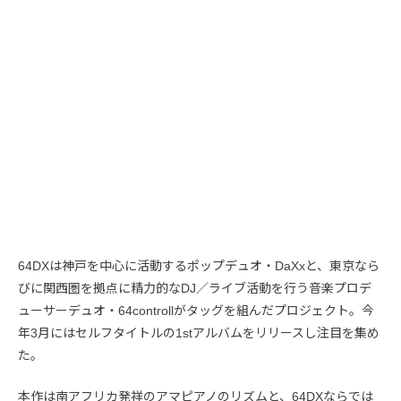
64DXは神戸を中心に活動するポップデュオ・DaXxと、東京なら
びに関西圏を拠点に精力的なDJ／ライブ活動を行う音楽プロデ
ューサーデュオ・64controllがタッグを組んだプロジェクト。今
年3月にはセルフタイトルの1stアルバムをリリースし注目を集め
た。
本作は南アフリカ発祥のアマピアノのリズムと、64DXならでは