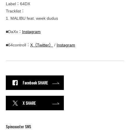
Label：64DX
Tracklist：
1. MALIBU feat. week dudus
■DaXx：
Instagram
■64controll：
X（Twitter）
/
Instagram
Facebook SHARE
X SHARE
Spincoaster SNS