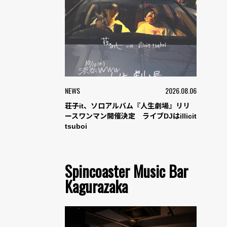
NEWS
2026.08.06
荘子it、ソロアルバム『人生劇場』リリ
ースワンマン開催決定 ライブDJはillicit
tsuboi
Spincoaster Music Bar
Kagurazaka