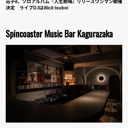
荘子it、ソロアルバム『人生劇場』リリースワンマン開催
決定 ライブDJはillicit tsuboi
Spincoaster Music Bar Kagurazaka