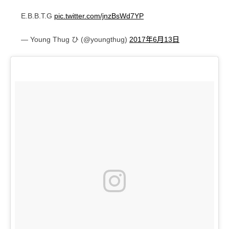
E.B.B.T.G
pic.twitter.com/jnzBsWd7YP
— Young Thug ひ (@youngthug)
2017年6月13日