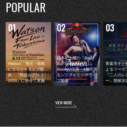
POPULAR
日本初上陸の『Red
Watson、地元・徳島
Bull Symphonic』に
青葉市子と
にてフリーライブ開
Awichが出演 4都市巡
よるツーマ
催 『阿波おどり
るシンフォニックライ
『二人のレ
2026』に併せて実施
ブ開催
ー』開催決
VIEW MORE