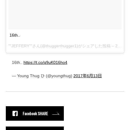
16th..
""JEFFERY""さん(@thuggerthugger1)がシェアした投稿 –
2017 6月 13 1:02午後 PDT
16th..
https://t.co/q9uK016ho4
— Young Thug ひ (@youngthug)
2017年6月13日
Facebook SHARE