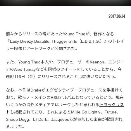
2017.06.14
前々からリリースの噂があったYoung Thugが、新作となる
『Easy Breezy Beautiful Thugger Girls（E.B.B.T.G.）』のトレイ
ラー映像とアートワークが公開された。
また、Young Thug本人や、プロデューサーのKeenon、エンジニ
アのAlex Tumayなども同様のツイートをしていることから、今
週6月16日（金）にリリースされることは間違いないだろう。
なお、本作はDrakeがエグゼクティブ・プロデュースを手掛けて
おり、歌モノ・メインのR&Bアルバムとなっているという。現在
いくつかの海外メディアではリークしたと思われる
トラックリス
ト
も掲載されており、それによるとMillie Go Lightly、Future、
Snoop Dogg、Lil Durk、Jacqueesらが参加した楽曲が収録され
るようだ。