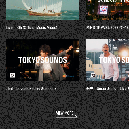
luvis – Oh (Official Music Video)
MIND TRAVEL 2023 
aimi – Lovesick (Live Session）
鋭児 – $uper $onic（Live 
VIEW MORE