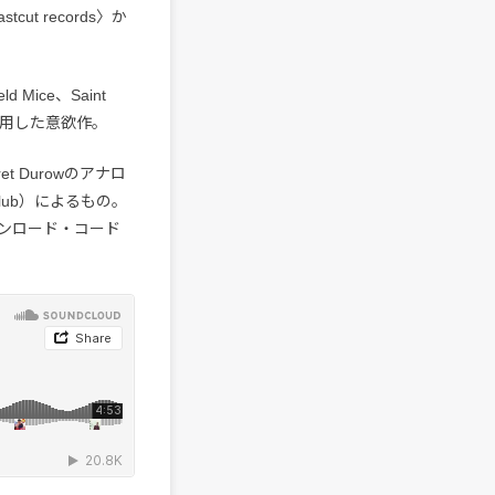
t records〉か
ice、Saint
rを起用した意欲作。
 Durowのアナロ
çlub）によるもの。
ンロード・コード