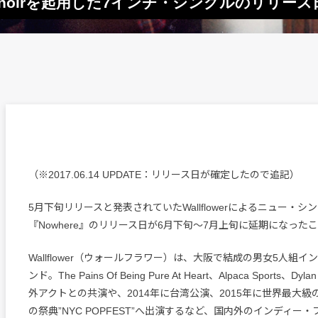
ce Choirを起用した7インチ・シングルのリリー
（※2017.06.14 UPDATE：リリース日が確定したので追記）
5月下旬リリースと発表されていたWallflowerによるニュー・シ
『Nowhere』のリリース日が6月下旬〜7月上旬に延期になった
Wallflower（ウォールフラワー）は、大阪で結成の男女5人組
ンド。The Pains Of Being Pure At Heart、Alpaca Sports、Dyl
外アクトとの共演や、2014年に台湾公演、2015年に世界最大
の祭典”NYC POPFEST”へ出演するなど、国内外のインディー