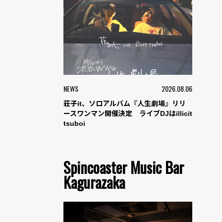
NEWS
2026.08.06
荘子it、ソロアルバム『人生劇場』リリ
ースワンマン開催決定 ライブDJはillicit
tsuboi
Spincoaster Music Bar
Kagurazaka