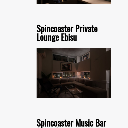
Spincoaster Private
Lounge Ebisu
Spincoaster Music Bar