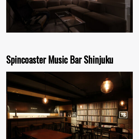
Spincoaster Music Bar Shinjuku