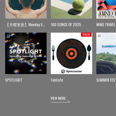
【月曜更新】Monday Spin
100 SONGS OF 2025
MIND TRAVEL
SPOTLIGHT
FabCafe
SUMMER FES
VIEW MORE