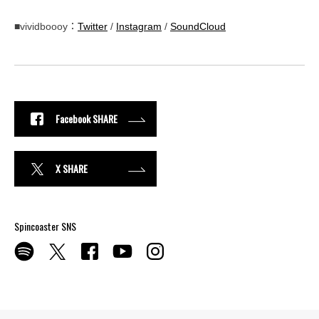
■vividboooy：
Twitter
/
Instagram
/
SoundCloud
Facebook SHARE
X SHARE
Spincoaster SNS