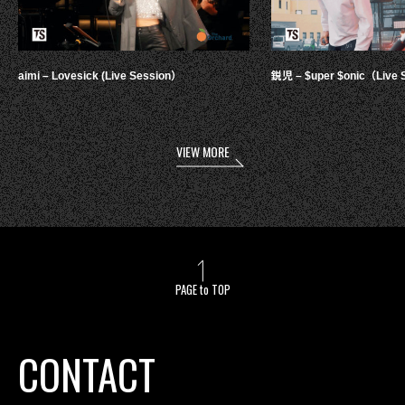
aimi – Lovesick (Live Session）
鋭児 – $uper $onic（Live 
VIEW MORE
PAGE to TOP
CONTACT