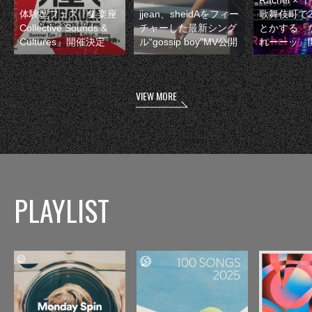
体験型フェス『集楽座
jjean、sheidAをフィー
歌舞伎町で
Collective Sounds &
チャーした最新シング
とかする『
Cultures』開催決定
ル“gossip boy”MV公開
れーーッ』
VIEW MORE
PLAYLIST