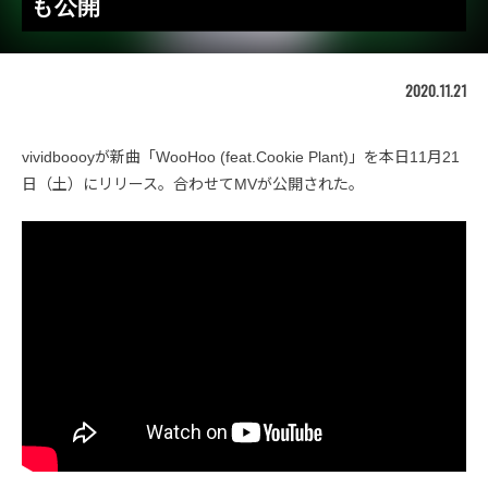
も公開
2020.11.21
vividboooyが新曲「WooHoo (feat.Cookie Plant)」を本日11月21
日（土）にリリース。合わせてMVが公開された。