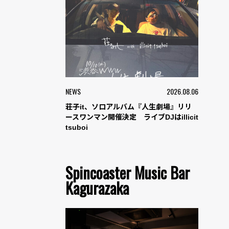
NEWS
2026.08.06
荘子it、ソロアルバム『人生劇場』リリ
ースワンマン開催決定 ライブDJはillicit
tsuboi
Spincoaster Music Bar
Kagurazaka