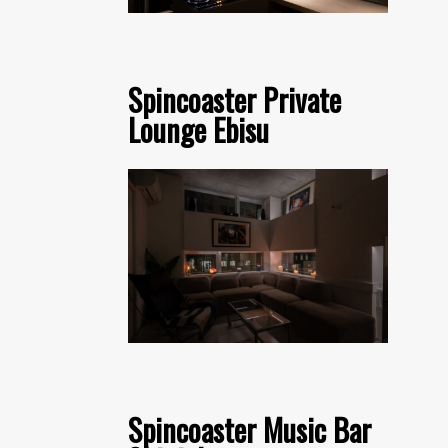
Spincoaster Private
Lounge Ebisu
Spincoaster Music Bar