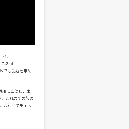
ェイ、
た2nd
MVでも話題を集め
同番組に出演し、東
秘話、これまでの彼の
。合わせてチェッ