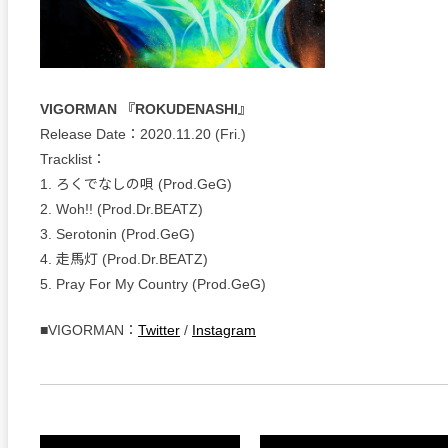
VIGORMAN 『ROKUDENASHI』
Release Date：2020.11.20 (Fri.)
Tracklist：
1. ろくでなしの唄 (Prod.GeG)
2. Woh!! (Prod.Dr.BEATZ)
3. Serotonin (Prod.GeG)
4. 走馬灯 (Prod.Dr.BEATZ)
5. Pray For My Country (Prod.GeG)
■VIGORMAN：
Twitter
/
Instagram