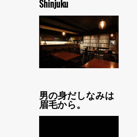
Shinjuku
男の身だしなみは
眉毛から。