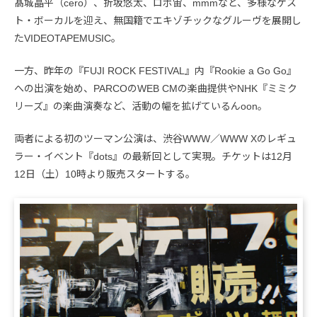
髙城晶平（cero）、折坂悠太、ロボ宙、mmmなど、多様なゲス
ト・ボーカルを迎え、無国籍でエキゾチックなグルーヴを展開し
たVIDEOTAPEMUSIC。
一方、昨年の『FUJI ROCK FESTIVAL』内『Rookie a Go Go』
への出演を始め、PARCOのWEB CMの楽曲提供やNHK『ミミク
リーズ』の楽曲演奏など、活動の幅を拡げているんoon。
両者による初のツーマン公演は、渋谷WWW／WWW Xのレギュ
ラー・イベント『dots』の最新回として実現。チケットは12月
12日（土）10時より販売スタートする。