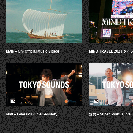
luvis – Oh (Official Music Video)
MIND TRAVEL 2023 
aimi – Lovesick (Live Session）
鋭児 – $uper $onic（Live 