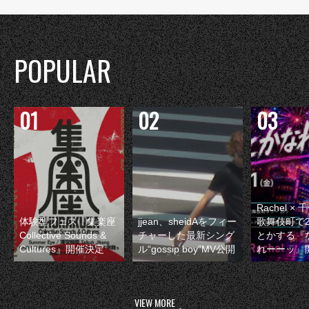
POPULAR
Rachel 
体験型フェス『集楽座
jjean、sheidAをフィー
歌舞伎町で
Collective Sounds &
チャーした最新シング
とかする『
Cultures』開催決定
ル“gossip boy”MV公開
れーーッ』
VIEW MORE