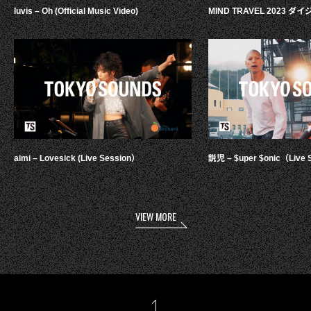
luvis – Oh (Official Music Video)
MIND TRAVEL 2023 
aimi – Lovesick (Live Session）
鋭児 – $uper $onic（Live 
VIEW MORE