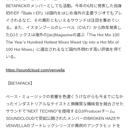
BETAPACKのメンバーとしても活動。今年の6月に発表した自身
初のEP『Balle t EP』は国内をはじめ海外の主要ラジオでもプレ
イされるなど、その異形ともいえるサウンドは注目を集めてい
る。また、イスタンブールのレーベル〈CVLT〉から昨年発表し
たDJミックスは海外の[sic]Magazineの選ぶ「The Hot Mix 100:
The Year’s Hundred Hottest Mixes Mixed Up into a Hot Mix of
100 Hot Mixes」に選出されるなど国内外問わず高い評価を得て
いる。
https://soundcloud.com/venvella
【BETAPACK】
ベース・ミュージックの影響を色濃くうけながらも今までになか
ったインダストリアルなテイストと無機質な機械音を融合させた
サウンドで”NEXT TECHNO”を提唱するDJ/Producerチーム。
SOUNDCLOUDで突如公開されたメンバーのBROKEN HAZEや
VENVELLAのブートレッグシリーズが異例のアングラヒッ トを