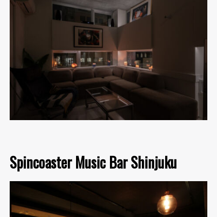
Spincoaster Music Bar Shinjuku