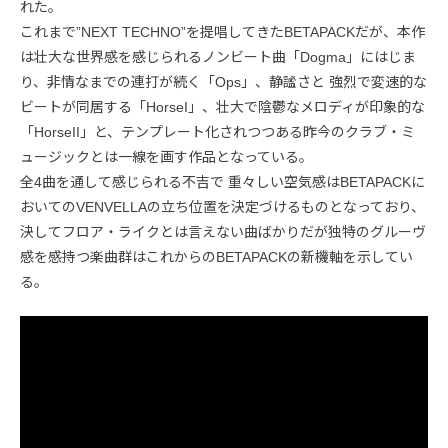
れた。
これまで”NEXT TECHNO”を提唱してきたBETAPACKだが、本作
は壮大な世界感を感じられるノンビート曲「Dogma」にはじま
り、非情なまでの連打が続く「Ops」、静謐さと 強烈で変速的な
ビートが同居する「HorseI」、壮大で陰鬱なメロディが印象的な
「HorseII」と、テンプレート化されつつある昨今のクラブ・ミ
ュージックとは一線を画す作品となっている。
全4曲を通して感じられる不吉で 重々しい空気感はBETAPACKに
おいてのVENVELLAの立ち位置を決定づけるものとなっており、
決してフロア・ライクとは言えない曲ばかりだが独特のグルーヴ
感を感持つ楽曲群はこれからのBETAPACKの新機軸を示してい
る。