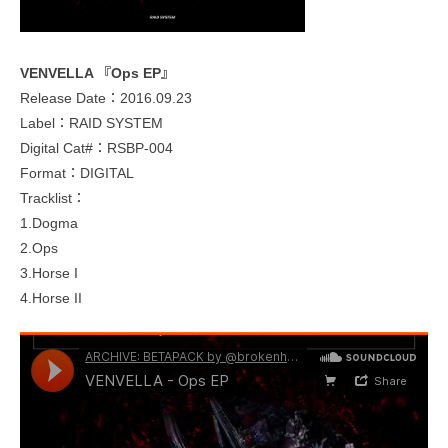
VENVELLA 『Ops EP』
Release Date：2016.09.23
Label：RAID SYSTEM
Digital Cat#：RSBP-004
Format：DIGITAL
Tracklist：
1.Dogma
2.Ops
3.Horse I
4.Horse II