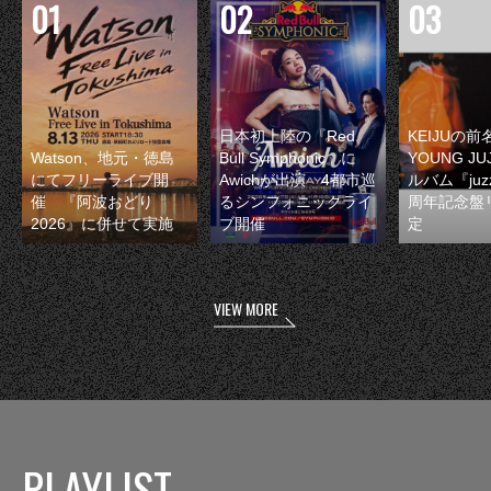
日本初上陸の『Red
KEIJUの
Watson、地元・徳島
Bull Symphonic』に
YOUNG JU
にてフリーライブ開
Awichが出演 4都市巡
ルバム『juzz
催 『阿波おどり
るシンフォニックライ
周年記念盤
2026』に併せて実施
ブ開催
定
VIEW MORE
PLAYLIST