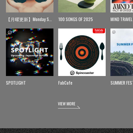
【月曜更新】Monday Spin
100 SONGS OF 2025
MIND TRAVEL
SPOTLIGHT
FabCafe
SUMMER FES
VIEW MORE