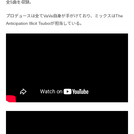
全5曲を収録。
プロデュースは全てVaVa自身が手がけており、ミックスはThe
Anticipation Illicit Tsuboiが担当している。