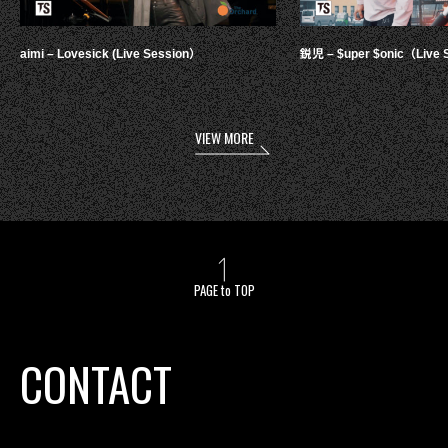
aimi – Lovesick (Live Session）
鋭児 – $uper $onic（Live 
VIEW MORE
PAGE to TOP
CONTACT