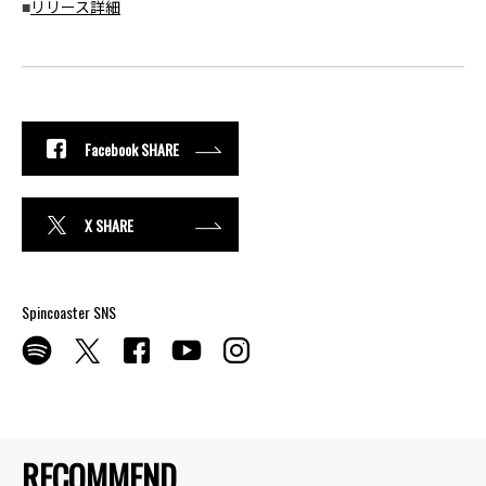
■
リリース詳細
Facebook SHARE
X SHARE
Spincoaster SNS
RECOMMEND