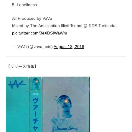
5. Loneliness
All Produced by VaVa
Mixed by The Anticipation Illicit Tsuboi @ RDS Toritsudai
pic.twitter.com/3eXDSIWaWm
— VaVa (@vava_cds)
August 13, 2018
【リリース情報】