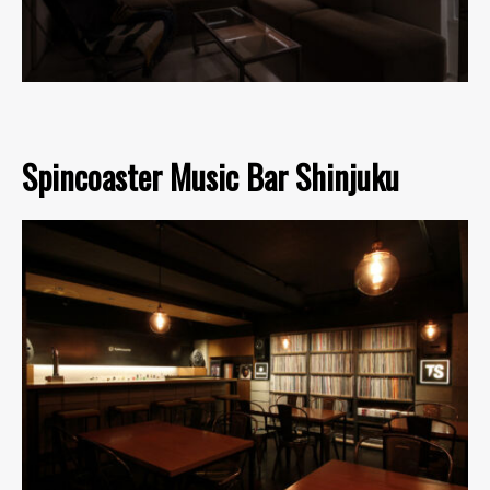
Spincoaster Music Bar Shinjuku