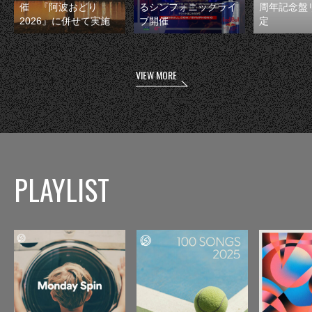
催 『阿波おどり
るシンフォニックライ
周年記念盤
2026』に併せて実施
ブ開催
定
VIEW MORE
PLAYLIST