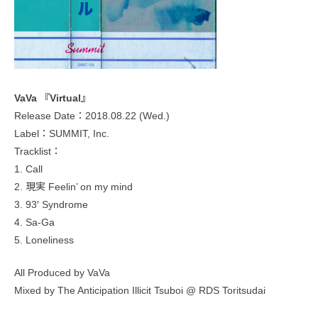
VaVa 『Virtual』
Release Date：2018.08.22 (Wed.)
Label：SUMMIT, Inc.
Tracklist：
1. Call
2. 現実 Feelin’ on my mind
3. 93′ Syndrome
4. Sa-Ga
5. Loneliness
All Produced by VaVa
Mixed by The Anticipation Illicit Tsuboi @ RDS Toritsudai