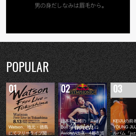
POPULAR
日本初上陸の『Red
KEIJUの
Watson、地元・徳島
Bull Symphonic』に
YOUNG JU
にてフリーライブ開
Awichが出演 4都市巡
ルバム『juzz