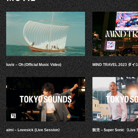
luvis – Oh (Official Music Video)
MIND TRAVEL 2023 
aimi – Lovesick (Live Session）
鋭児 – $uper $onic（Live 