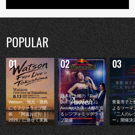
POPULAR
日本初上陸の『Red
Watson、地元・徳島
Bull Symphonic』に
青葉市子と
にてフリーライブ開
Awichが出演 4都市巡
よるツーマ
催 『阿波おどり
るシンフォニックライ
『二人のレ
2026』に併せて実施
ブ開催
ー』開催決