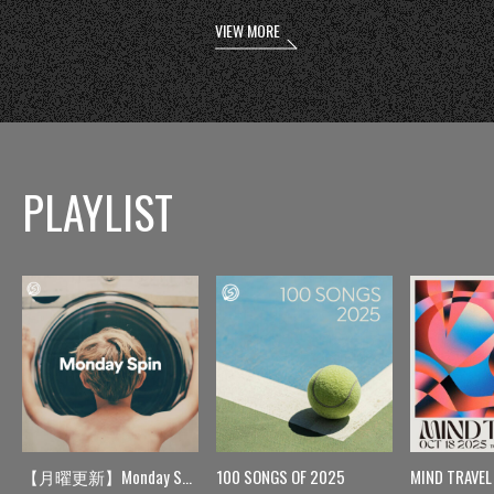
VIEW MORE
PLAYLIST
【月曜更新】Monday Spin
100 SONGS OF 2025
MIND TRAVEL