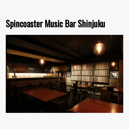
Spincoaster Music Bar Shinjuku