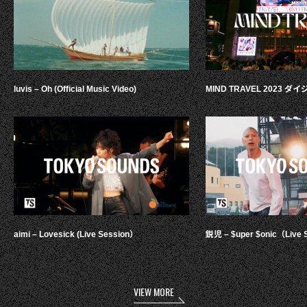
luvis – Oh (Official Music Video)
MIND TRAVEL 2023 
aimi – Lovesick (Live Session）
鋭児 – $uper $onic（Live 
VIEW MORE