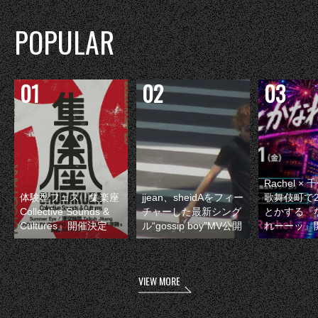
POPULAR
Rachel 
体験型フェス『集楽座
jjean、sheidAをフィー
歌舞伎町で
Collective Sounds &
チャーした最新シング
とかする『
Cultures』開催決定
ル“gossip boy”MV公開
れーーッ』
VIEW MORE