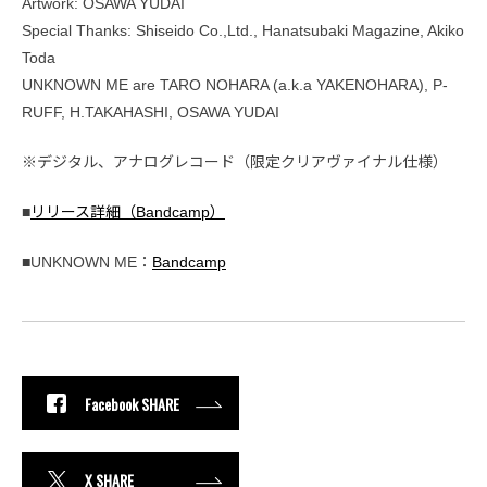
Artwork: OSAWA YUDAI
Special Thanks: Shiseido Co.,Ltd., Hanatsubaki Magazine, Akiko
Toda
UNKNOWN ME are TARO NOHARA (a.k.a YAKENOHARA), P-
RUFF, H.TAKAHASHI, OSAWA YUDAI
※デジタル、アナログレコード（限定クリアヴァイナル仕様）
■
リリース詳細（Bandcamp）
■UNKNOWN ME：
Bandcamp
Facebook SHARE
X SHARE