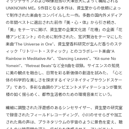
ィックデザインおよび映像担当の大澤悠大によって構成される
UNKNOWN ME。5作目となる本作は、資生堂からの依頼によっ
て制作された楽曲をコンパイルした一作。多数の国内外メディア
の年間ベストに選出された前作『美・心・体』から引き続き、
「美」をテーマに掲げ、資生堂の企業文化誌「花椿」の企画「花
椿アンビエント」のために制作された、宮沢賢治をテーマにした
楽曲“The Universe in Ore”、資生堂香料研究が生んだ香りのステ
ィック「リトリート・スティック」とのコラボレート楽曲“A
Rainbow in Meditative Air”、“Dancing Leaves”、“Kit-sune No
Yomeiri”、“Retreat Beats”など全8曲を収録。サイエンスの知見
に美の観点を融合し、日常を彩る新価値の創造を試みた、「心と
体の科学的な美しさを探求するイマジネイティブサウンドスケー
プ」であり、多彩な曲調のアンビエントメディテーションが蜃気
楼の如く揺らめく、都市生活者のための環境音楽だという。
繊細に調整された浮遊感のあるシンセサイザー、資生堂の研究室
で録音されたフィールドレコーディング、小川のせせらぎや加工
された鳥の声は、プラネタリウムの宇宙のように景色を変え、聴