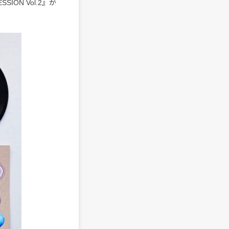
ION Vol.2』が