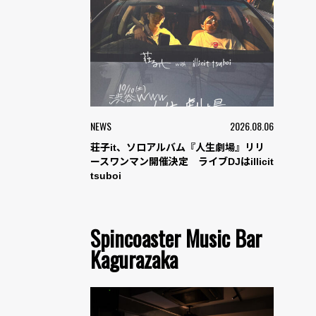
NEWS
2026.08.06
荘子it、ソロアルバム『人生劇場』リリ
ースワンマン開催決定 ライブDJはillicit
tsuboi
Spincoaster Music Bar
Kagurazaka