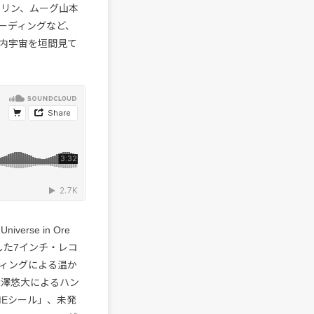
オリン、ムーグ山本
ーディングなど、
内宇宙を垣間見て
verse in Ore
曲を収録した7インチ・レコ
ティングによる温か
大澤悠大によるハン
MEシール」、未発