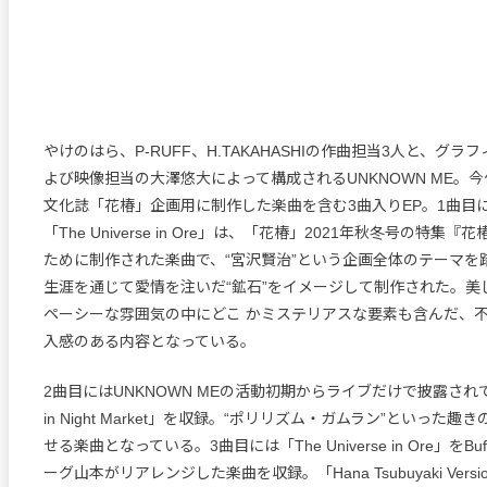
やけのはら、P-RUFF、H.TAKAHASHIの作曲担当3人と、グ
よび映像担当の大澤悠大によって構成されるUNKNOWN ME。
文化誌「花椿」企画用に制作した楽曲を含む3曲入りEP。1曲目
「The Universe in Ore」は、「花椿」2021年秋冬号の特集
ために制作された楽曲で、“宮沢賢治”という企画全体のテーマを
生涯を通じて愛情を注いだ“鉱石”をイメージして制作された。美
ペーシーな雰囲気の中にどこ かミステリアスな要素も含んだ、
入感のある内容となっている。
2曲目にはUNKNOWN MEの活動初期からライブだけで披露されて
in Night Market」を収録。“ポリリズム・ガムラン”といった
せる楽曲となっている。3曲目には「The Universe in Ore」をBuffa
ーグ山本がリアレンジした楽曲を収録。「Hana Tsubuyaki Ver