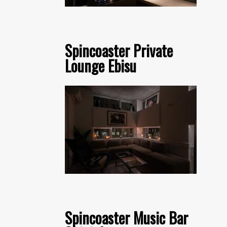
Spincoaster Private
Lounge Ebisu
Spincoaster Music Bar