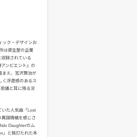
ラフィック・デザインお
今作は資生堂の企業
に収録されている
『花椿アンビエント』の
踏まえ、宮沢賢治が
しく浮遊感のあるス
不思議と耳に残る没
いた人気曲「Lost
趣きの異国情緒を感じさ
lo Daughterのム
sion」と銘打たれた本