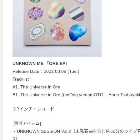
UNKNOWN ME 『ORE EP』
Release Date：2022.08.09 (Tue.)
Tracklist：
A1. The Universe in Ore
B1. The Universe in Ore (moOog yamamOTO – Hana Tsubuyaki 
※7インチ・レコード
[同封アイテム]
・UNKNOWN SESSION Vol.2（未発表曲を含む約60分のライ
R）