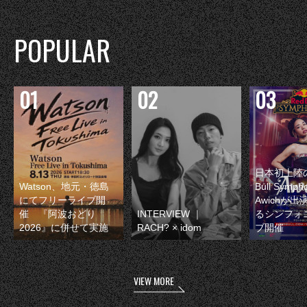
POPULAR
日本初上陸の
Watson、地元・徳島
Bull Symp
にてフリーライブ開
Awichが
催 『阿波おどり
INTERVIEW ｜
るシンフォ
2026』に併せて実施
RACH? × idom
ブ開催
VIEW MORE