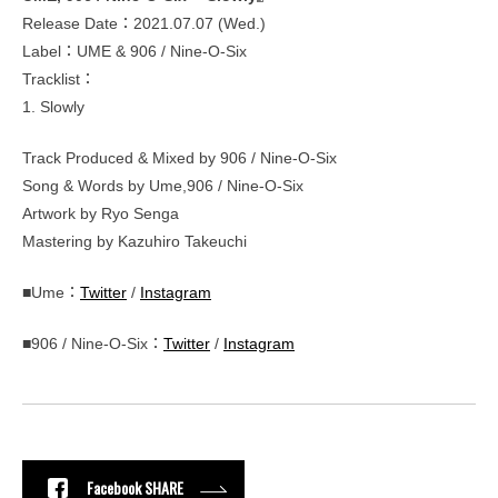
Release Date：2021.07.07 (Wed.)
Label：UME & 906 / Nine-O-Six
Tracklist：
1. Slowly
Track Produced & Mixed by 906 / Nine-O-Six
Song & Words by Ume,906 / Nine-O-Six
Artwork by Ryo Senga
Mastering by Kazuhiro Takeuchi
■Ume：
Twitter
/
Instagram
■906 / Nine-O-Six：
Twitter
/
Instagram
Facebook SHARE