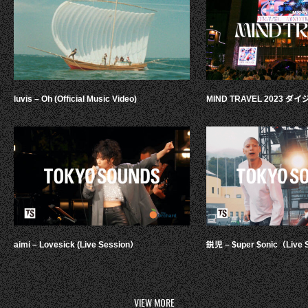
luvis – Oh (Official Music Video)
MIND TRAVEL 2023 
aimi – Lovesick (Live Session）
鋭児 – $uper $onic（Live 
VIEW MORE