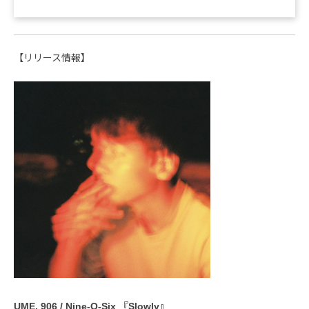
【リリース情報】
UME, 906 / Nine-O-Six 『Slowly』