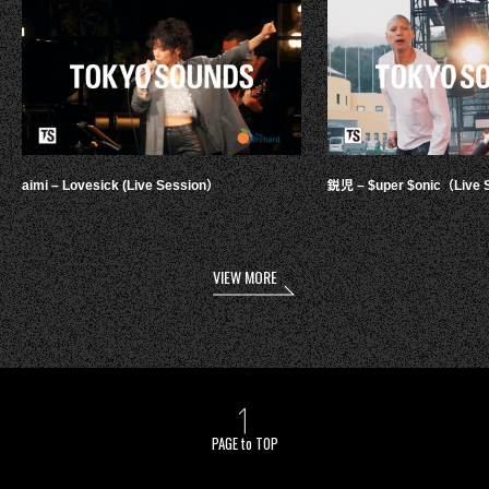
aimi – Lovesick (Live Session）
鋭児 – $uper $onic（Live 
VIEW MORE
PAGE to TOP