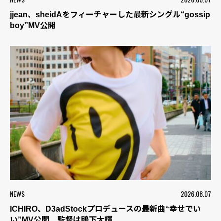
jjean、sheidAをフィーチャーした最新シングル“gossip
boy”MV公開
NEWS
2026.08.07
ICHIRO、D3adStockプロデュースの最新曲“幸せでい
い”MV公開 監督は鴨下大輝