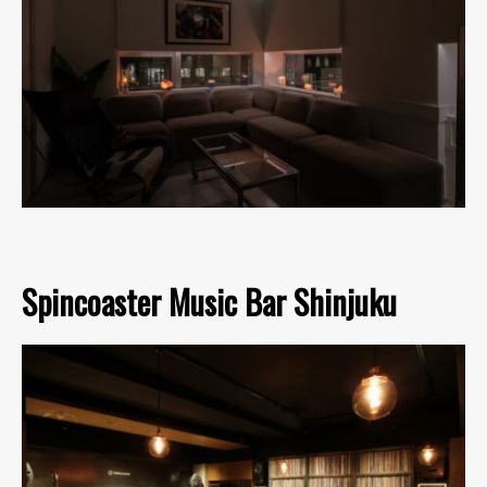
Spincoaster Music Bar Shinjuku