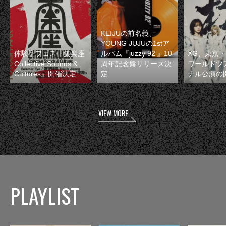
KEIJUの前名義、
YOUNG JUJUの1stア
体験型フェス『集楽座
ルバム『juzzy 92’』10
XG、東京
Collective Sounds &
周年記念盤リリース決
ワールドツ
Cultures』開催決定
定
ナル公演の
VIEW MORE
PLAYLIST