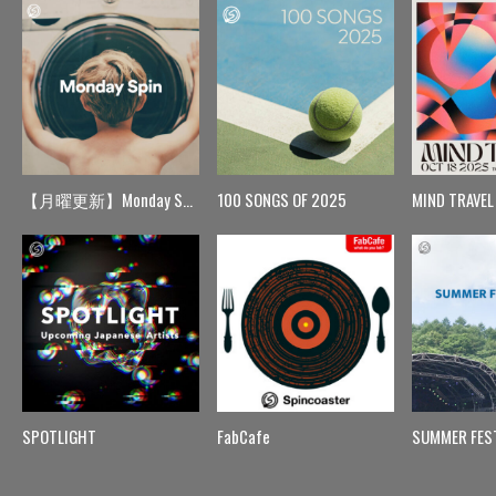
【月曜更新】Monday Spin
100 SONGS OF 2025
MIND TRAVEL
SPOTLIGHT
FabCafe
SUMMER FES