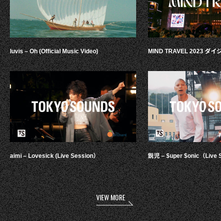
luvis – Oh (Official Music Video)
MIND TRAVEL 2023 
aimi – Lovesick (Live Session）
鋭児 – $uper $onic（Live 
VIEW MORE