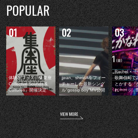
POPULAR
Rachel 
体験型フェス『集楽座
jjean、sheidAをフィー
歌舞伎町で
Collective Sounds &
チャーした最新シング
とかする『
Cultures』開催決定
ル“gossip boy”MV公開
れーーッ』
VIEW MORE