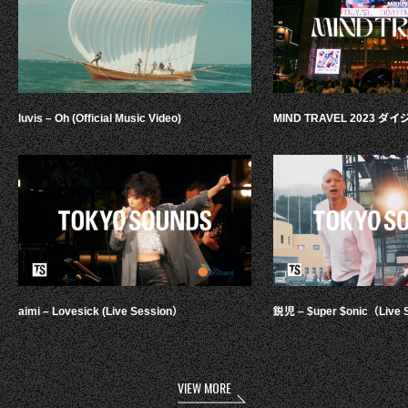
luvis – Oh (Official Music Video)
MIND TRAVEL 2023 
aimi – Lovesick (Live Session）
鋭児 – $uper $onic（Live 
VIEW MORE