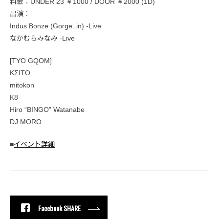
料金：UNDER 23 ￥1000 / DOOR ￥2000 (1D)
出演：
Indus Bonze (Gorge. in) -Live
なかむらみなみ -Live
[TYO GQOM]
KΣITO
mitokon
K8
Hiro “BINGO” Watanabe
DJ MORO
■
イベント詳細
Facebook SHARE