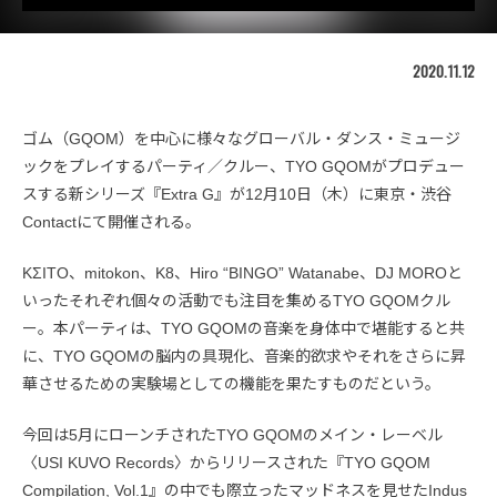
2020.11.12
ゴム（GQOM）を中心に様々なグローバル・ダンス・ミュージ
ックをプレイするパーティ／クルー、TYO GQOMがプロデュー
スする新シリーズ『Extra G』が12月10日（木）に東京・渋谷
Contactにて開催される。
KΣITO、mitokon、K8、Hiro “BINGO” Watanabe、DJ MOROと
いったそれぞれ個々の活動でも注目を集めるTYO GQOMクル
ー。本パーティは、TYO GQOMの音楽を身体中で堪能すると共
に、TYO GQOMの脳内の具現化、音楽的欲求やそれをさらに昇
華させるための実験場としての機能を果たすものだという。
今回は5月にローンチされたTYO GQOMのメイン・レーベル
〈USI KUVO Records〉からリリースされた『TYO GQOM
Compilation, Vol.1』の中でも際立ったマッドネスを見せたIndus