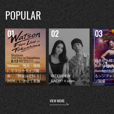
POPULAR
日本初上陸の
Watson、地元・徳島
Bull Symp
にてフリーライブ開
Awichが
催 『阿波おどり
INTERVIEW ｜
るシンフォ
2026』に併せて実施
RACH? × idom
ブ開催
VIEW MORE